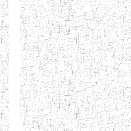
d'enseignement
normal
ENI
Chercher:
Effacer les filtres
Denomination
Type