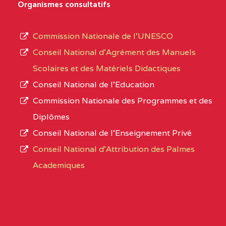
D'ENSEIGNEMENT
Organismes consultatifs
type
GENERAL ET
d’enseignement
PROFESSIONNEL
Commission Nationale de l’UNESCO
autorisé
(CEGEP) STE FOI BP
Conseil National d’Agrément des Manuels
et
:4740 YAOUNDE
Scolaires et des Matériels Didactiques
le
Conseil National de l’Education
CENTRE
COLLEGE PANAFRICAIN
5JK
numéro
Commission Nationale des Programmes et des
DE L'EXCELLENCE BP
d’immatriculation.
Diplômes
:4447 YAOUNDE
Conseil National de l’Enseignement Privé
L’offre
CENTRE
COLLEGE PRIVE
5JK
Conseil National d'Attribution des Palmes
d’éducation
CATHOLIQUE
Academiques
de
D'ENSEIGNEMENT
l’Enseignement
TECHNIQUE
Secondaire
INDUSTRIEL FEMININ
Général