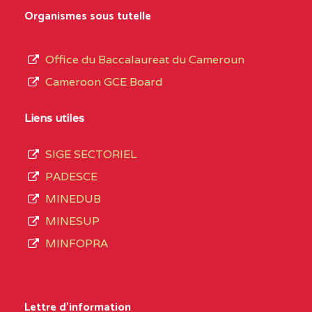
MARIA GORETTI BP
au
Organismes sous tutelle
:1152 YAOUNDE
terme
des
CENTRE
COLLEGE PRIVE LAIC
5JK
Office du Baccalaureat du Cameroun
opérations
SAINT MICHEL
Cameroon GCE Board
d’immatriculation
ARCHANGE BP :10017
du
Liens utiles
YAOUNDE
mois
SIGE SECTORIEL
CENTRE
COMPLEXE SCOLAIRE
5JK
de
PADESCE
AKOA BP :13029
septembre
MINEDUB
YAOUNDE
2020
MINESUP
compte
CENTRE
COMPLEXE SCOLAIRE
5JK
MINFOPRA
3408
BILINGUE SAINT
structures
GERMAIN BP :12671
réparties
Lettre d'information
YAOUNDE