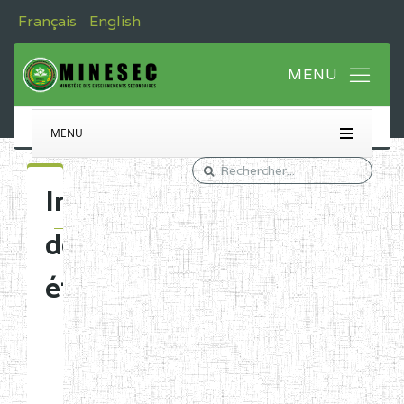
Français
English
MENU
Immatriculation
des
établissements
Etablissements