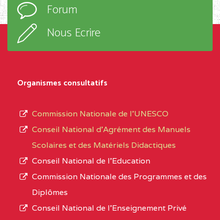
Forum
TECHNIQUE ADOLPH
d’enseignement,
KOLPING (COPAK) BP
le
Nous Ecrire
:33853 YAOUNDE
sous-
système,
CENTRE
COLLEGE
5JK
le
D'ENSEIGNEMENT
Organismes consultatifs
type
GENERAL ET
d’enseignement
PROFESSIONNEL
Commission Nationale de l’UNESCO
autorisé
(CEGEP) STE FOI BP
Conseil National d’Agrément des Manuels
et
:4740 YAOUNDE
Scolaires et des Matériels Didactiques
le
Conseil National de l’Education
CENTRE
COLLEGE PANAFRICAIN
5JK
numéro
Commission Nationale des Programmes et des
DE L'EXCELLENCE BP
d’immatriculation.
Diplômes
:4447 YAOUNDE
Conseil National de l’Enseignement Privé
L’offre