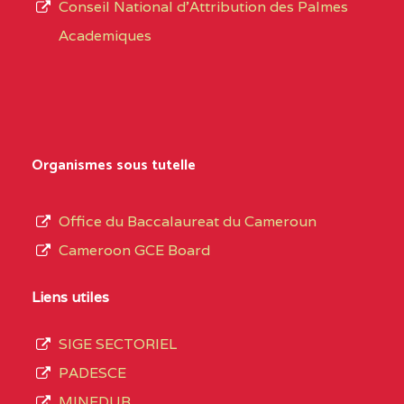
CENTRE
COLLEGE PRIVE
5JK
Conseil National d'Attribution des Palmes
d’éducation
CATHOLIQUE
Academiques
de
D'ENSEIGNEMENT
l’Enseignement
TECHNIQUE
Secondaire
INDUSTRIEL FEMININ
Général
MARIA GORETTI BP
au
Organismes sous tutelle
:1152 YAOUNDE
terme
des
CENTRE
COLLEGE PRIVE LAIC
5JK
Office du Baccalaureat du Cameroun
opérations
SAINT MICHEL
Cameroon GCE Board
d’immatriculation
ARCHANGE BP :10017
du
Liens utiles
YAOUNDE
mois
SIGE SECTORIEL
CENTRE
COMPLEXE SCOLAIRE
5JK
de
PADESCE
AKOA BP :13029
septembre
MINEDUB