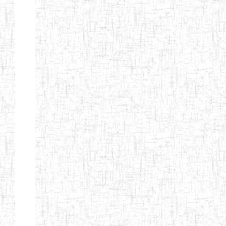
d'enseignement
normal
ENI
Chercher:
Effacer les filtres
Denomination
Type