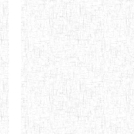
Début
Préc.
1
2
3
4
5
6
Suivant
Fin
Etablissements
d'enseignement
secondaire
technique
et
professionnel