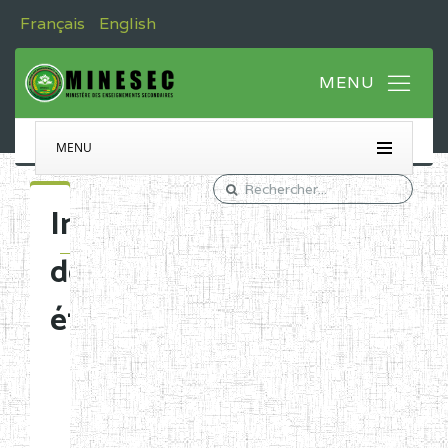
Français
English
MENU
Immatriculation
des
établissements
Etablissements