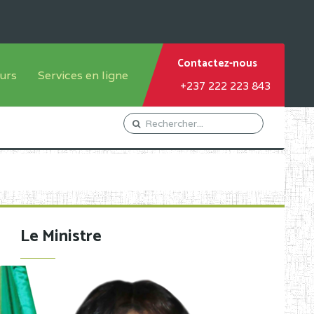
Contactez-nous
urs
Services en ligne
+237 222 223 843
tème francophone
Orientation Conseil
tème anglophone
Gestion du Personnel
Gestion du matricule des
élèves
les
Demande d'actes certificatifs
Le Ministre
Demande de subvention
Acceder au Mail pro