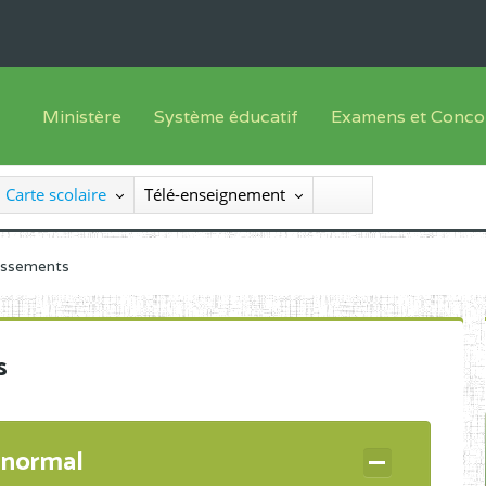
Ministère
Système éducatif
Examens et Conco
Sous sys
Le Ministre
Offre de formation
Inscriptions
Carte scolaire
Télé-enseignement
Sous sys
Le SEESEN
Progammes d'études
Liste des candidats
Inspection Générale des Services
Manuels scolaires
Résultats
lissements
Inspection Générale des Enseignements
Diplômes disponib
Administration Centrale
s
Services Déconcentrés
Organigramme
 normal