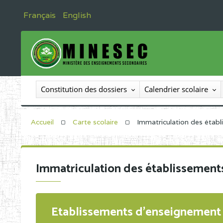
Français
English
Constitution des dossiers
Calendrier scolaire
Accueil
Carte scolaire
Immatriculation des étab
Immatriculation des établissement
Etablissements d'enseignement