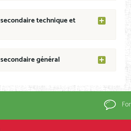
secondaire technique et
secondaire général
ESEC/CAB du 21 mars 2011 portant ouverture
s d’Enseignement Secondaire et Normal (RNE),
Fo
s régulièrement immatriculés et inscrits au
rtées à la connaissance du grand public.
épartement et Arrondissement ; suivent les