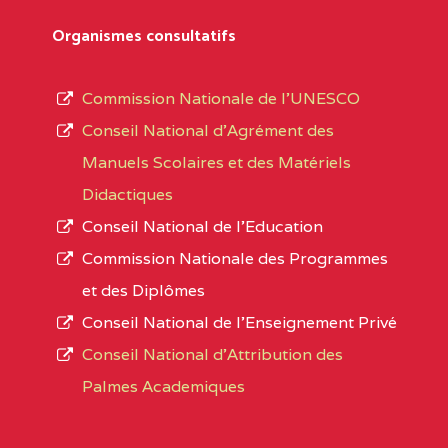
Département
références des textes de création ou de tran
Organismes consultatifs
pour le secteur privé, l’ordre d’enseignemen
Arrondissement
autorisé et le numéro d’immatriculation.
Commission Nationale de l’UNESCO
Noms
Conseil National d’Agrément des
L’offre d’éducation de
l’Enseignement Secon
Localité
Manuels Scolaires et des Matériels
d’immatriculation du mois de septembre 2020
Didactiques
suit :
Conseil National de l’Education
Région
Noms
1950 établissements publics
fonctionnels
Commission Nationale des Programmes
895 CES dont 86 Bilingues
et des Diplômes
AGES COMPREHENSIVE BILINGUAL HIG
1055 Lycées dont 351 Bilingues
Conseil National de l’Enseignement Privé
72 établissements avec section bilingue 
SUD-OUEST
AGES COMPREHENSIVE BIL
Conseil National d'Attribution des
SCHOOL BP :495 KUMBA
Palmes Academiques
1358 établissements privés
, soit :
AKONGNE COMPREHENSIVE COLLEGE (A
994 établissements privés laïcs