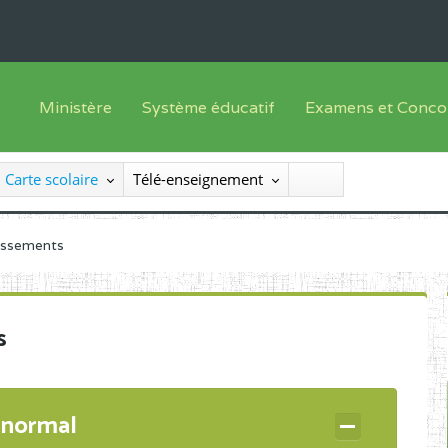
Ministère
Système éducatif
Examens et Conco
Sous sys
Le Ministre
Offre de formation
Inscriptions
Carte scolaire
Télé-enseignement
Sous sys
Le SEESEN
Progammes d'études
Liste des candidats
Inspection Générale des Services
Manuels scolaires
Résultats
lissements
Inspection Générale des Enseignements
Diplômes disponib
Administration Centrale
s
Services Déconcentrés
Organigramme
 normal