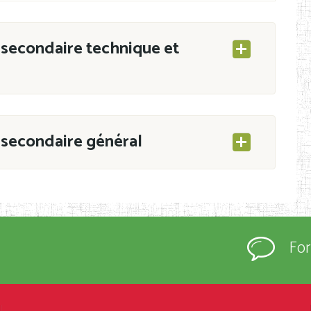
secondaire technique et
secondaire général
ESEC/CAB du 21 mars 2011 portant ouverture
s d’Enseignement Secondaire et Normal (RNE),
Fo
s régulièrement immatriculés et inscrits au
rtées à la connaissance du grand public.
épartement et Arrondissement ; suivent les