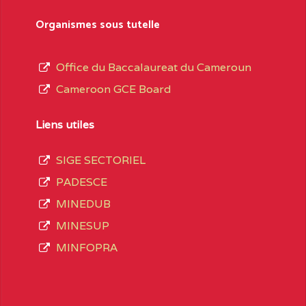
sformation et d’ouverture, le nom du fondateur
Organismes sous tutelle
t, le sous-système, le type d’enseignement
Office du Baccalaureat du Cameroun
Cameroon GCE Board
daire Général
au terme des opérations
 compte 3408 structures réparties ainsi qu’il
Liens utiles
SIGE SECTORIEL
Matricule
, soit :
PADESCE
MINEDUB
MINESUP
spéciale
INGUE LES
2JJ2WFD111114112
MINFOPRA
VALENT DE
2JK2TEFD100001087