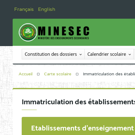
Français
English
Constitution des dossiers
Calendrier scolaire
Accueil
Carte scolaire
Immatriculation des étab
Immatriculation des établissement
Etablissements d'enseignement