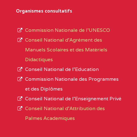
Département
références des textes de création ou de tran
Organismes consultatifs
pour le secteur privé, l’ordre d’enseignemen
Arrondissement
autorisé et le numéro d’immatriculation.
Commission Nationale de l’UNESCO
Noms
Conseil National d’Agrément des
L’offre d’éducation de
l’Enseignement Secon
Localité
Manuels Scolaires et des Matériels
d’immatriculation du mois de septembre 2020
Didactiques
suit :
Conseil National de l’Education
Région
Noms
1950 établissements publics
fonctionnels
Commission Nationale des Programmes
895 CES dont 86 Bilingues
et des Diplômes
ADAMAOUA
(25)
1055 Lycées dont 351 Bilingues
Conseil National de l’Enseignement Privé
72 établissements avec section bilingue 
ADAMAOUA
INSTITUT POLYVALENT BIL
Conseil National d'Attribution des
PINTADES BP :
Palmes Academiques
1358 établissements privés
, soit :
ADAMAOUA
COLLEGE PRIVE LAIC POLY
994 établissements privés laïcs