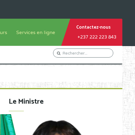
Contactez-nous
urs
Services en ligne
+237 222 223 843
tème francophone
Orientation Conseil
tème anglophone
Gestion du Personnel
Gestion du matricule des
élèves
les
Demande d'actes certificatifs
Le Ministre
Demande de subvention
Acceder au Mail pro