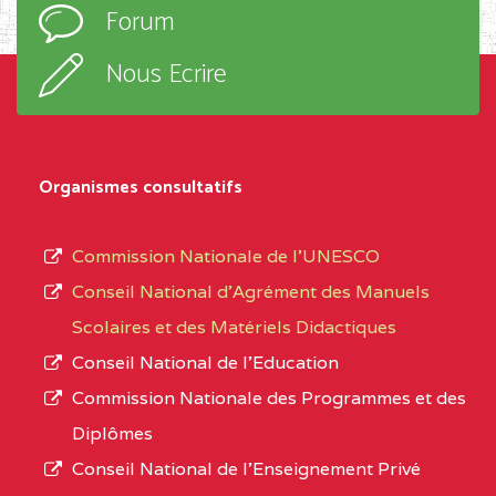
Forum
TECHNIQUE ADOLPH
d’enseignement,
KOLPING (COPAK) BP
le
Nous Ecrire
:33853 YAOUNDE
sous-
système,
CENTRE
COLLEGE
5JK
le
D'ENSEIGNEMENT
Organismes consultatifs
type
GENERAL ET
d’enseignement
PROFESSIONNEL
Commission Nationale de l’UNESCO
autorisé
(CEGEP) STE FOI BP
Conseil National d’Agrément des Manuels
et
:4740 YAOUNDE
Scolaires et des Matériels Didactiques
le
Conseil National de l’Education
CENTRE
COLLEGE PANAFRICAIN
5JK
numéro
Commission Nationale des Programmes et des
DE L'EXCELLENCE BP
d’immatriculation.
Diplômes
:4447 YAOUNDE
Conseil National de l’Enseignement Privé
L’offre