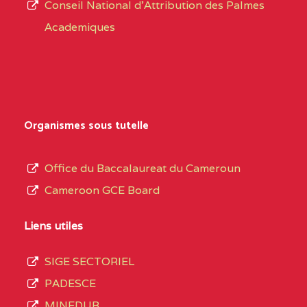
CENTRE
COLLEGE PRIVE
5JK
Conseil National d'Attribution des Palmes
d’éducation
CATHOLIQUE
Academiques
de
D'ENSEIGNEMENT
l’Enseignement
TECHNIQUE
Secondaire
INDUSTRIEL FEMININ
Général
MARIA GORETTI BP
au
Organismes sous tutelle
:1152 YAOUNDE
terme
des
CENTRE
COLLEGE PRIVE LAIC
5JK
Office du Baccalaureat du Cameroun
opérations
SAINT MICHEL
Cameroon GCE Board
d’immatriculation
ARCHANGE BP :10017
du
Liens utiles
YAOUNDE
mois
SIGE SECTORIEL
CENTRE
COMPLEXE SCOLAIRE
5JK
de
PADESCE
AKOA BP :13029
septembre
MINEDUB