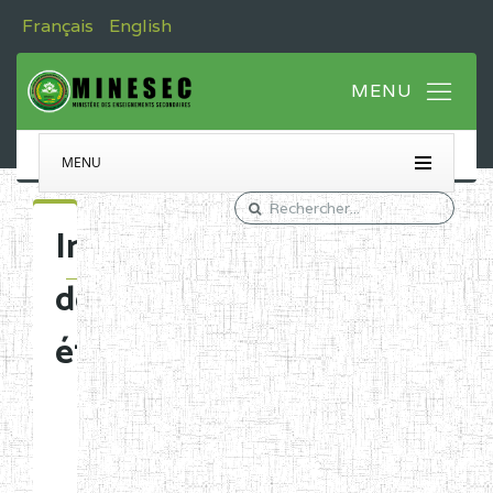
Français
English
MENU
Immatriculation
des
établissements
Etablissements