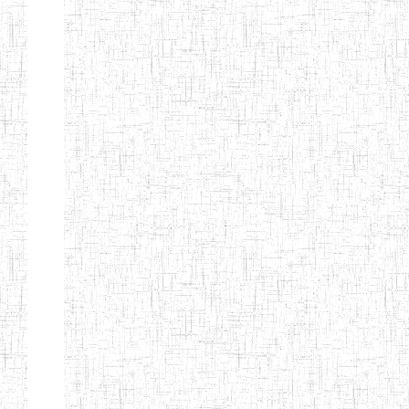
Début
Préc.
1
2
3
4
5
6
Suivant
Fin
Etablissements
d'enseignement
secondaire
technique
et
professionnel