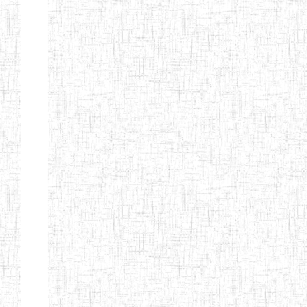
d'enseignement
normal
ENI
Chercher:
Effacer les filtres
Denomination
Type