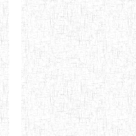
d'enseignement
normal
ENI
Chercher:
Effacer les filtres
Denomination
Type