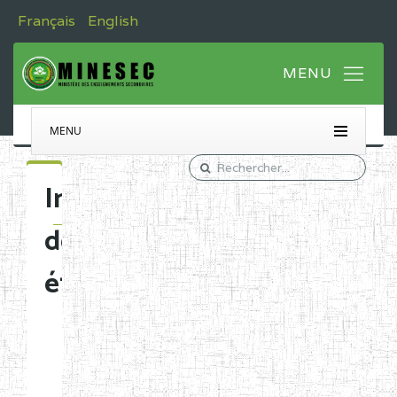
Français
English
MENU
Immatriculation
des
établissements
Etablissements