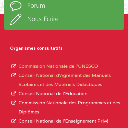
Forum
TECHNIQUE ADOLPH
d’enseignement,
KOLPING (COPAK) BP
le
Nous Ecrire
:33853 YAOUNDE
sous-
système,
CENTRE
COLLEGE
5JK
le
D'ENSEIGNEMENT
Organismes consultatifs
type
GENERAL ET
d’enseignement
PROFESSIONNEL
Commission Nationale de l’UNESCO
autorisé
(CEGEP) STE FOI BP
Conseil National d’Agrément des Manuels
et
:4740 YAOUNDE
Scolaires et des Matériels Didactiques
le
Conseil National de l’Education
CENTRE
COLLEGE PANAFRICAIN
5JK
numéro
Commission Nationale des Programmes et des
DE L'EXCELLENCE BP
d’immatriculation.
Diplômes
:4447 YAOUNDE
Conseil National de l’Enseignement Privé
L’offre