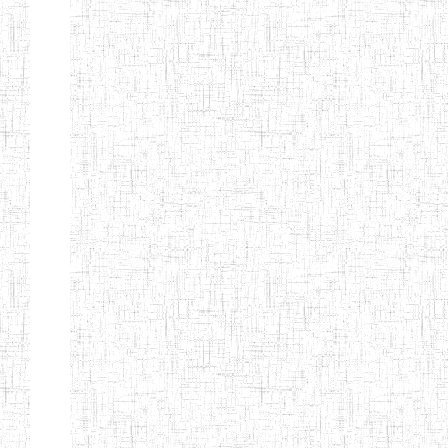
Début
Préc.
1
2
3
4
5
6
Suivant
Fin
Etablissements
d'enseignement
secondaire
technique
et
professionnel