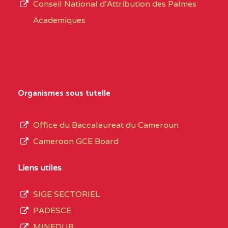
CENTRE
COLLEGE PRIVE
5JK
Conseil National d'Attribution des Palmes
d’éducation
CATHOLIQUE
Academiques
de
D'ENSEIGNEMENT
l’Enseignement
TECHNIQUE
Secondaire
INDUSTRIEL FEMININ
Général
MARIA GORETTI BP
au
Organismes sous tutelle
:1152 YAOUNDE
terme
des
CENTRE
COLLEGE PRIVE LAIC
5JK
Office du Baccalaureat du Cameroun
opérations
SAINT MICHEL
Cameroon GCE Board
d’immatriculation
ARCHANGE BP :10017
du
Liens utiles
YAOUNDE
mois
SIGE SECTORIEL
CENTRE
COMPLEXE SCOLAIRE
5JK
de
PADESCE
AKOA BP :13029
septembre
MINEDUB