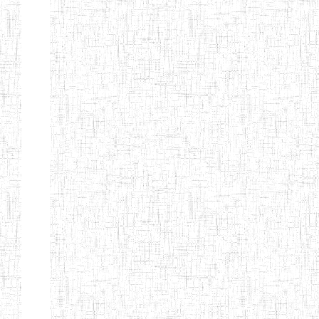
d'enseignement
normal
ENI
Chercher:
Effacer les filtres
Denomination
Type