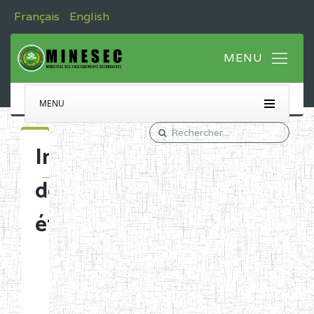
Français
English
MENU
Immatriculation
des
établissements
Etablissements