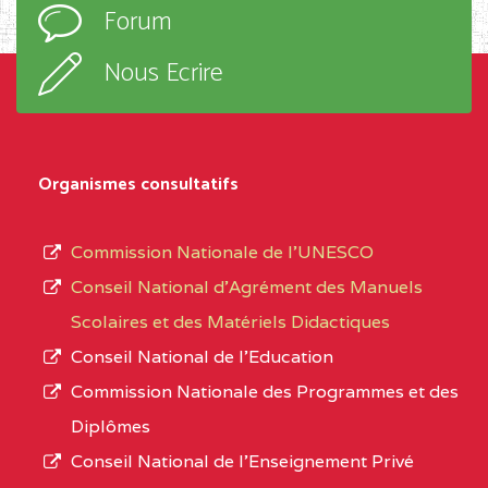
Forum
d’enseignement,
SUD-OUEST
BAIRD MEMORIAL
6CC
le
COLLEGE BP :403 BUEA
Nous Ecrire
sous-
BALI COMMUNITY HIGH SCHOOL BP :
(1)
système,
le
NORD-
BALI COMMUNITY HIGH
3JE
Organismes consultatifs
type
OUEST
SCHOOL BP :
d’enseignement
Commission Nationale de l’UNESCO
BAPTIST COMPREHENSIVE COLLEGE ( BCHS
autorisé
Conseil National d’Agrément des Manuels
BAMENDA
(1)
et
Scolaires et des Matériels Didactiques
le
NORD-
BAPTIST
3JJ
Conseil National de l’Education
numéro
OUEST
COMPREHENSIVE
Commission Nationale des Programmes et des
d’immatriculation.
COLLEGE ( BCHS ) BP :01
Diplômes
BAMENDA
Conseil National de l’Enseignement Privé
L’offre