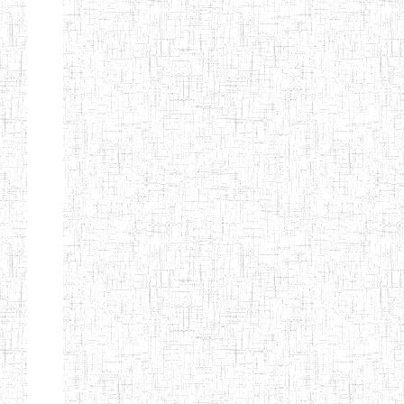
Début
Préc.
1
2
3
4
5
6
Suivant
Fin
Etablissements
d'enseignement
secondaire
technique
et
professionnel