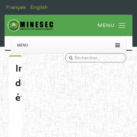
Français
English
MENU
Immatriculation
des
établissements
Etablissements