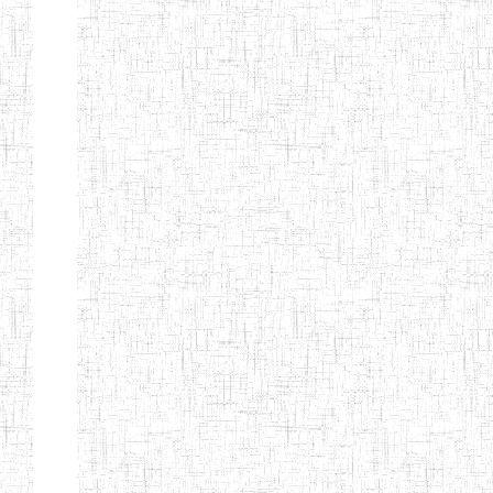
d'enseignement
normal
ENI
Chercher:
Effacer les filtres
Denomination
Type