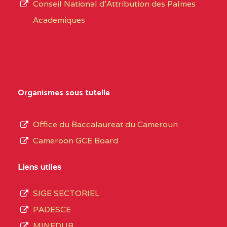
Conseil National d'Attribution des Palmes
d’éducation
0EI1TEFD100495110
(1)
Academiques
de
l’Enseignement
EXTREME-
CETIC DE GOULFEY
0EI
Secondaire
NORD
Général
0EK1TEFD110526096
(1)
au
Organismes sous tutelle
terme
EXTREME-
LYCEE TECHNIQUE DE
0EK
des
Office du Baccalaureat du Cameroun
NORD
KOUSSERI
opérations
Cameroon GCE Board
d’immatriculation
0EL1TEFD100503113
(1)
du
Liens utiles
EXTREME-
CETIC DE LOGONE
0EL
mois
NORD
BIRNI
SIGE SECTORIEL
de
PADESCE
septembre
0EM1TEFD100507113
(1)
MINEDUB