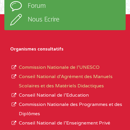
EXTREME-
CETIC DE GODOLA
0CL
Forum
d’enseignement,
NORD
le
Nous Ecrire
sous-
0CL1TEFD110519109
(1)
système,
EXTREME-
LYCEE TECHNIQUE DE
0CL
le
Organismes consultatifs
NORD
MERI
type
d’enseignement
0CM1TEFD100504110
(1)
Commission Nationale de l’UNESCO
autorisé
Conseil National d’Agrément des Manuels
EXTREME-
CETIC DE LOULOU
0CM
et
Scolaires et des Matériels Didactiques
NORD
le
Conseil National de l’Education
numéro
0CN1TEFD101094115
(1)
Commission Nationale des Programmes et des
d’immatriculation.
Diplômes
EXTREME-
CETIC DE PETTE
0CN
Conseil National de l’Enseignement Privé
L’offre
NORD