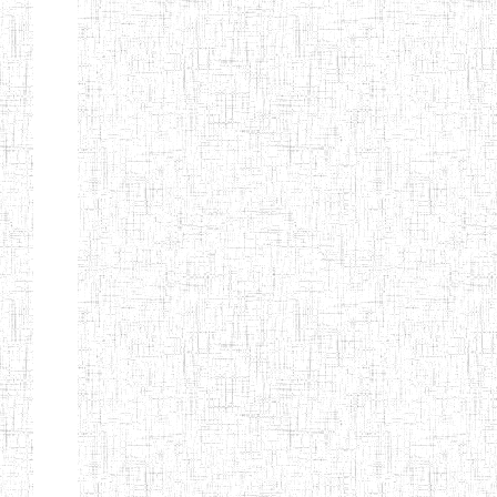
Début
Préc.
1
2
3
4
5
6
Suivant
Fin
Etablissements
d'enseignement
secondaire
technique
et
professionnel