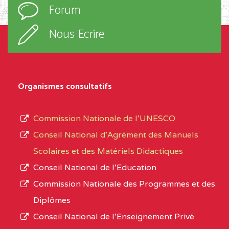
Forum
TECHNIQUE ADOLPH
d’enseignement,
KOLPING (COPAK) BP
le
Nous Ecrire
:33853 YAOUNDE
sous-
système,
CENTRE
COLLEGE
5JK
le
D'ENSEIGNEMENT
Organismes consultatifs
type
GENERAL ET
d’enseignement
PROFESSIONNEL
Commission Nationale de l’UNESCO
autorisé
(CEGEP) STE FOI BP
Conseil National d’Agrément des Manuels
et
:4740 YAOUNDE
Scolaires et des Matériels Didactiques
le
Conseil National de l’Education
CENTRE
COLLEGE PANAFRICAIN
5JK
numéro
Commission Nationale des Programmes et des
DE L'EXCELLENCE BP
d’immatriculation.
Diplômes
:4447 YAOUNDE
Conseil National de l’Enseignement Privé
L’offre