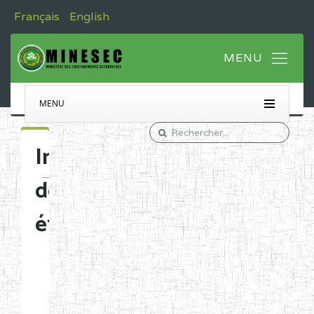
Français
English
MENU
Immatriculation
des
établissements
Etablissements