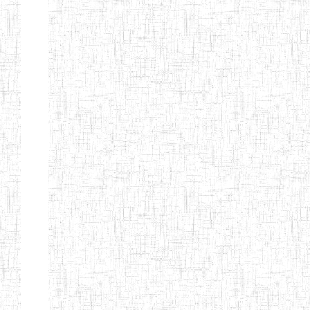
d'enseignement
normal
ENI
Chercher:
Effacer les filtres
Denomination
Type