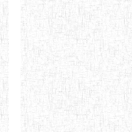
Début
Préc.
1
2
3
4
5
6
Suivant
Fin
Etablissements
d'enseignement
secondaire
technique
et
professionnel