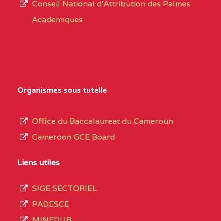
CENTRE
COLLEGE PRIVE
5JK
Conseil National d'Attribution des Palmes
d’éducation
CATHOLIQUE
Academiques
de
D'ENSEIGNEMENT
l’Enseignement
TECHNIQUE
Secondaire
INDUSTRIEL FEMININ
Général
MARIA GORETTI BP
au
Organismes sous tutelle
:1152 YAOUNDE
terme
des
CENTRE
COLLEGE PRIVE LAIC
5JK
Office du Baccalaureat du Cameroun
opérations
SAINT MICHEL
Cameroon GCE Board
d’immatriculation
ARCHANGE BP :10017
du
Liens utiles
YAOUNDE
mois
SIGE SECTORIEL
CENTRE
COMPLEXE SCOLAIRE
5JK
de
PADESCE
AKOA BP :13029
septembre
MINEDUB