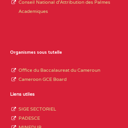
CENTRE
COLLEGE PRIVE
5JK
Conseil National d'Attribution des Palmes
d’éducation
CATHOLIQUE
Academiques
de
D'ENSEIGNEMENT
l’Enseignement
TECHNIQUE
Secondaire
INDUSTRIEL FEMININ
Général
MARIA GORETTI BP
au
Organismes sous tutelle
:1152 YAOUNDE
terme
des
CENTRE
COLLEGE PRIVE LAIC
5JK
Office du Baccalaureat du Cameroun
opérations
SAINT MICHEL
Cameroon GCE Board
d’immatriculation
ARCHANGE BP :10017
du
Liens utiles
YAOUNDE
mois
SIGE SECTORIEL
CENTRE
COMPLEXE SCOLAIRE
5JK
de
PADESCE
AKOA BP :13029
septembre
MINEDUB