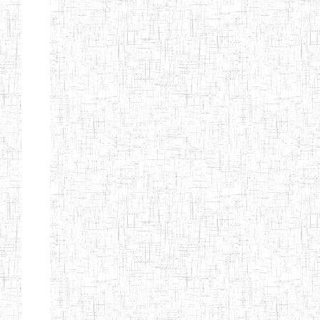
Début
Préc.
1
2
3
4
5
6
Suivant
Fin
Etablissements
d'enseignement
secondaire
technique
et
professionnel