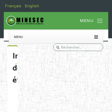
Français
English
MENU
Immatriculation
des
établissements
Etablissements