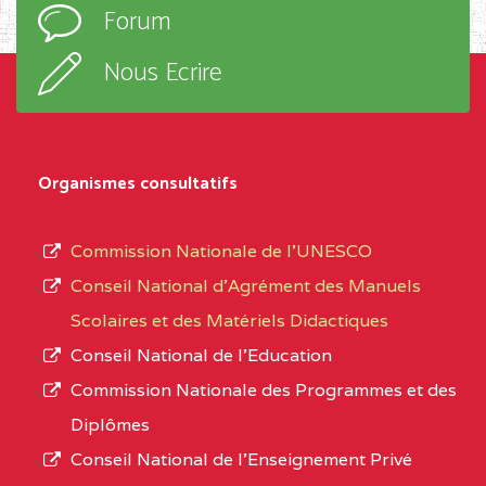
Forum
TECHNIQUE ADOLPH
d’enseignement,
KOLPING (COPAK) BP
le
Nous Ecrire
:33853 YAOUNDE
sous-
système,
CENTRE
COLLEGE
5JK
le
D'ENSEIGNEMENT
Organismes consultatifs
type
GENERAL ET
d’enseignement
PROFESSIONNEL
Commission Nationale de l’UNESCO
autorisé
(CEGEP) STE FOI BP
Conseil National d’Agrément des Manuels
et
:4740 YAOUNDE
Scolaires et des Matériels Didactiques
le
Conseil National de l’Education
CENTRE
COLLEGE PANAFRICAIN
5JK
numéro
Commission Nationale des Programmes et des
DE L'EXCELLENCE BP
d’immatriculation.
Diplômes
:4447 YAOUNDE
Conseil National de l’Enseignement Privé
L’offre