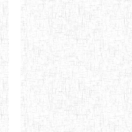
d'enseignement
normal
ENI
Chercher:
Effacer les filtres
Denomination
Type