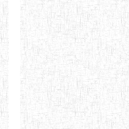
d'enseignement
normal
ENI
Chercher:
Effacer les filtres
Denomination
Type