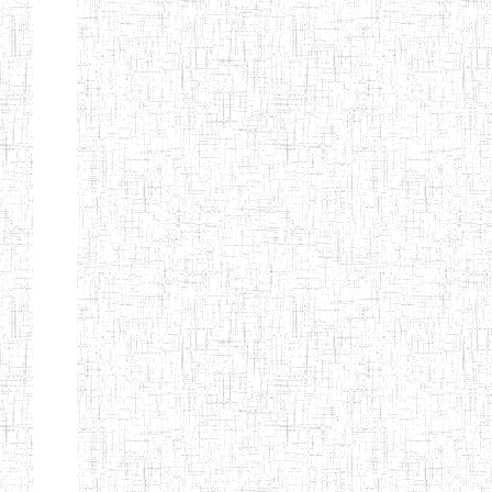
Début
Préc.
1
2
3
4
5
6
Suivant
Fin
Etablissements
d'enseignement
secondaire
technique
et
professionnel