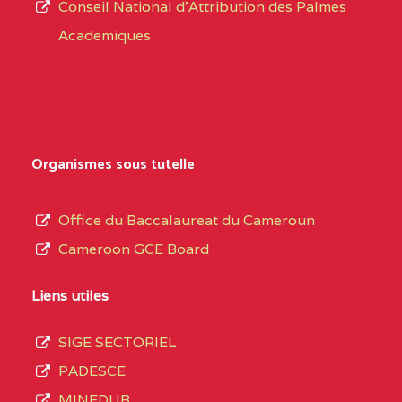
CENTRE
COLLEGE PRIVE
5JK
Conseil National d'Attribution des Palmes
d’éducation
CATHOLIQUE
Academiques
de
D'ENSEIGNEMENT
l’Enseignement
TECHNIQUE
Secondaire
INDUSTRIEL FEMININ
Général
MARIA GORETTI BP
au
Organismes sous tutelle
:1152 YAOUNDE
terme
des
CENTRE
COLLEGE PRIVE LAIC
5JK
Office du Baccalaureat du Cameroun
opérations
SAINT MICHEL
Cameroon GCE Board
d’immatriculation
ARCHANGE BP :10017
du
Liens utiles
YAOUNDE
mois
SIGE SECTORIEL
CENTRE
COMPLEXE SCOLAIRE
5JK
de
PADESCE
AKOA BP :13029
septembre
MINEDUB