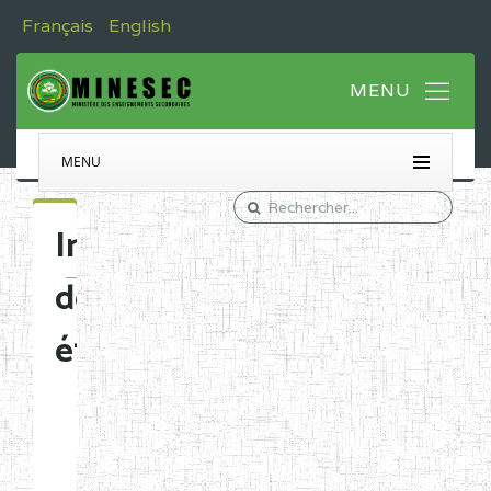
Français
English
MENU
Immatriculation
des
établissements
Etablissements