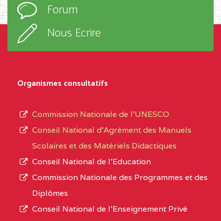
Forum
TECHNIQUE ADOLPH
d’enseignement,
KOLPING (COPAK) BP
le
Nous Ecrire
:33853 YAOUNDE
sous-
système,
CENTRE
COLLEGE
5JK
le
D'ENSEIGNEMENT
Organismes consultatifs
type
GENERAL ET
d’enseignement
PROFESSIONNEL
Commission Nationale de l’UNESCO
autorisé
(CEGEP) STE FOI BP
Conseil National d’Agrément des Manuels
et
:4740 YAOUNDE
Scolaires et des Matériels Didactiques
le
Conseil National de l’Education
CENTRE
COLLEGE PANAFRICAIN
5JK
numéro
Commission Nationale des Programmes et des
DE L'EXCELLENCE BP
d’immatriculation.
Diplômes
:4447 YAOUNDE
Conseil National de l’Enseignement Privé
L’offre