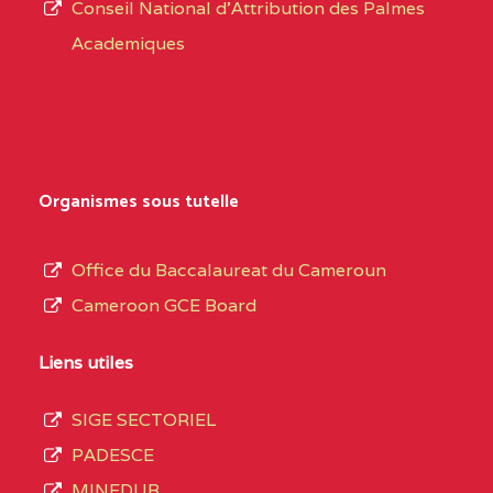
CENTRE
COLLEGE PRIVE
5JK
Conseil National d'Attribution des Palmes
d’éducation
CATHOLIQUE
Academiques
de
D'ENSEIGNEMENT
l’Enseignement
TECHNIQUE
Secondaire
INDUSTRIEL FEMININ
Général
MARIA GORETTI BP
au
Organismes sous tutelle
:1152 YAOUNDE
terme
des
CENTRE
COLLEGE PRIVE LAIC
5JK
Office du Baccalaureat du Cameroun
opérations
SAINT MICHEL
Cameroon GCE Board
d’immatriculation
ARCHANGE BP :10017
du
Liens utiles
YAOUNDE
mois
SIGE SECTORIEL
CENTRE
COMPLEXE SCOLAIRE
5JK
de
PADESCE
AKOA BP :13029
septembre
MINEDUB