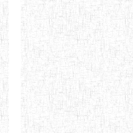
Début
Préc.
1
2
3
4
5
6
Suivant
Fin
Etablissements
d'enseignement
secondaire
technique
et
professionnel