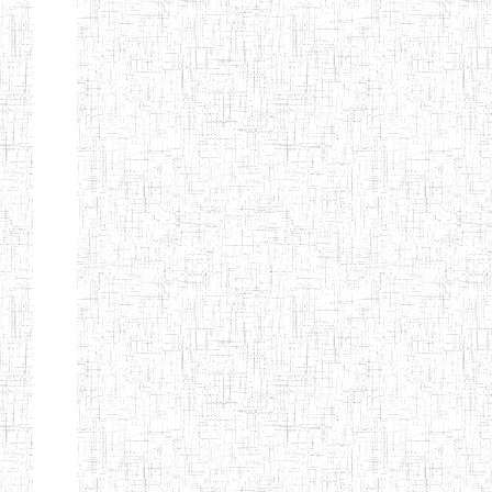
d'enseignement
normal
ENI
Chercher:
Effacer les filtres
Denomination
Type