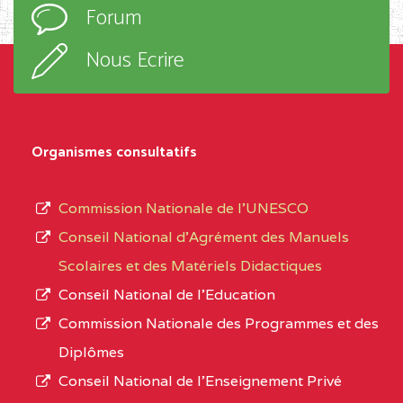
Forum
TECHNIQUE ADOLPH
d’enseignement,
KOLPING (COPAK) BP
le
Nous Ecrire
:33853 YAOUNDE
sous-
système,
CENTRE
COLLEGE
5JK
le
D'ENSEIGNEMENT
Organismes consultatifs
type
GENERAL ET
d’enseignement
PROFESSIONNEL
Commission Nationale de l’UNESCO
autorisé
(CEGEP) STE FOI BP
Conseil National d’Agrément des Manuels
et
:4740 YAOUNDE
Scolaires et des Matériels Didactiques
le
Conseil National de l’Education
CENTRE
COLLEGE PANAFRICAIN
5JK
numéro
Commission Nationale des Programmes et des
DE L'EXCELLENCE BP
d’immatriculation.
Diplômes
:4447 YAOUNDE
Conseil National de l’Enseignement Privé
L’offre