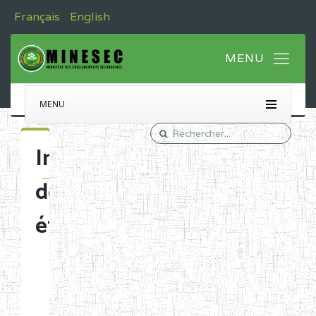
Français
English
MENU
Immatriculation
des
établissements
Etablissements