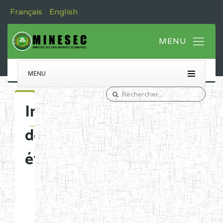
Français
English
MENU
Immatriculation
des
établissements
Etablissements