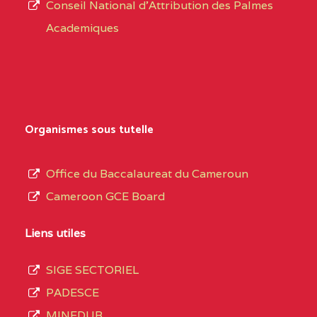
CENTRE
COLLEGE PRIVE
5JK
Conseil National d'Attribution des Palmes
d’éducation
CATHOLIQUE
Academiques
de
D'ENSEIGNEMENT
l’Enseignement
TECHNIQUE
Secondaire
INDUSTRIEL FEMININ
Général
MARIA GORETTI BP
au
Organismes sous tutelle
:1152 YAOUNDE
terme
des
CENTRE
COLLEGE PRIVE LAIC
5JK
Office du Baccalaureat du Cameroun
opérations
SAINT MICHEL
Cameroon GCE Board
d’immatriculation
ARCHANGE BP :10017
du
Liens utiles
YAOUNDE
mois
SIGE SECTORIEL
CENTRE
COMPLEXE SCOLAIRE
5JK
de
PADESCE
AKOA BP :13029
septembre
MINEDUB