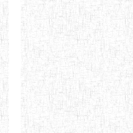
Début
Préc.
1
2
3
4
5
6
Suivant
Fin
Etablissements
d'enseignement
secondaire
technique
et
professionnel