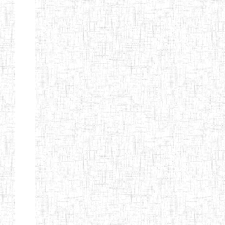
d'enseignement
normal
ENI
Chercher:
Effacer les filtres
Denomination
Type