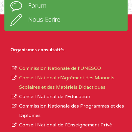
Forum
TECHNIQUE ADOLPH
d’enseignement,
KOLPING (COPAK) BP
le
Nous Ecrire
:33853 YAOUNDE
sous-
système,
CENTRE
COLLEGE
5JK
le
D'ENSEIGNEMENT
Organismes consultatifs
type
GENERAL ET
d’enseignement
PROFESSIONNEL
Commission Nationale de l’UNESCO
autorisé
(CEGEP) STE FOI BP
Conseil National d’Agrément des Manuels
et
:4740 YAOUNDE
Scolaires et des Matériels Didactiques
le
Conseil National de l’Education
CENTRE
COLLEGE PANAFRICAIN
5JK
numéro
Commission Nationale des Programmes et des
DE L'EXCELLENCE BP
d’immatriculation.
Diplômes
:4447 YAOUNDE
Conseil National de l’Enseignement Privé
L’offre