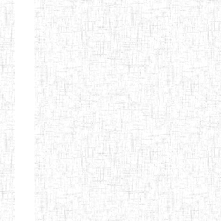
d'enseignement
normal
ENI
Chercher:
Effacer les filtres
Denomination
Type