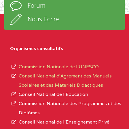
Forum
TECHNIQUE ADOLPH
d’enseignement,
KOLPING (COPAK) BP
le
Nous Ecrire
:33853 YAOUNDE
sous-
système,
CENTRE
COLLEGE
5JK
le
D'ENSEIGNEMENT
Organismes consultatifs
type
GENERAL ET
d’enseignement
PROFESSIONNEL
Commission Nationale de l’UNESCO
autorisé
(CEGEP) STE FOI BP
Conseil National d’Agrément des Manuels
et
:4740 YAOUNDE
Scolaires et des Matériels Didactiques
le
Conseil National de l’Education
CENTRE
COLLEGE PANAFRICAIN
5JK
numéro
Commission Nationale des Programmes et des
DE L'EXCELLENCE BP
d’immatriculation.
Diplômes
:4447 YAOUNDE
Conseil National de l’Enseignement Privé
L’offre