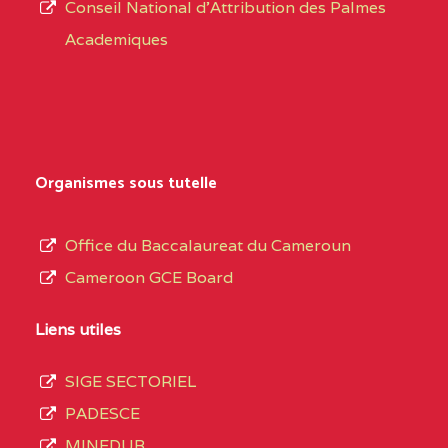
CENTRE
COLLEGE PRIVE
5JK
Conseil National d'Attribution des Palmes
d’éducation
CATHOLIQUE
Academiques
de
D'ENSEIGNEMENT
l’Enseignement
TECHNIQUE
Secondaire
INDUSTRIEL FEMININ
Général
MARIA GORETTI BP
au
Organismes sous tutelle
:1152 YAOUNDE
terme
des
CENTRE
COLLEGE PRIVE LAIC
5JK
Office du Baccalaureat du Cameroun
opérations
SAINT MICHEL
Cameroon GCE Board
d’immatriculation
ARCHANGE BP :10017
du
Liens utiles
YAOUNDE
mois
SIGE SECTORIEL
CENTRE
COMPLEXE SCOLAIRE
5JK
de
PADESCE
AKOA BP :13029
septembre
MINEDUB