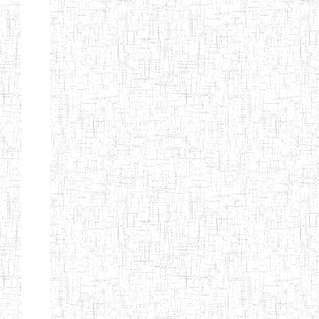
Début
Préc.
1
2
3
4
5
6
Suivant
Fin
Etablissements
d'enseignement
secondaire
technique
et
professionnel