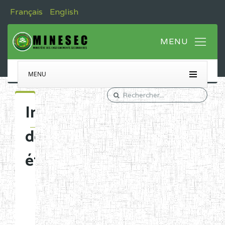
Français
English
MENU
Immatriculation
des
établissements
Etablissements