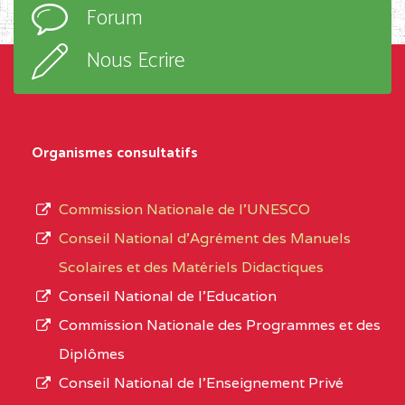
Forum
TECHNIQUE ADOLPH
d’enseignement,
KOLPING (COPAK) BP
le
Nous Ecrire
:33853 YAOUNDE
sous-
système,
CENTRE
COLLEGE
5JK
le
D'ENSEIGNEMENT
Organismes consultatifs
type
GENERAL ET
d’enseignement
PROFESSIONNEL
Commission Nationale de l’UNESCO
autorisé
(CEGEP) STE FOI BP
Conseil National d’Agrément des Manuels
et
:4740 YAOUNDE
Scolaires et des Matériels Didactiques
le
Conseil National de l’Education
CENTRE
COLLEGE PANAFRICAIN
5JK
numéro
Commission Nationale des Programmes et des
DE L'EXCELLENCE BP
d’immatriculation.
Diplômes
:4447 YAOUNDE
Conseil National de l’Enseignement Privé
L’offre