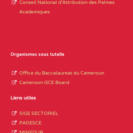
CENTRE
COLLEGE PRIVE
5JK
Conseil National d'Attribution des Palmes
d’éducation
CATHOLIQUE
Academiques
de
D'ENSEIGNEMENT
l’Enseignement
TECHNIQUE
Secondaire
INDUSTRIEL FEMININ
Général
MARIA GORETTI BP
au
Organismes sous tutelle
:1152 YAOUNDE
terme
des
CENTRE
COLLEGE PRIVE LAIC
5JK
Office du Baccalaureat du Cameroun
opérations
SAINT MICHEL
Cameroon GCE Board
d’immatriculation
ARCHANGE BP :10017
du
Liens utiles
YAOUNDE
mois
SIGE SECTORIEL
CENTRE
COMPLEXE SCOLAIRE
5JK
de
PADESCE
AKOA BP :13029
septembre
MINEDUB