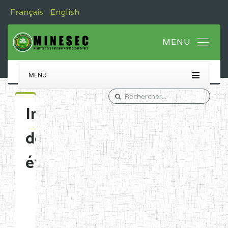
Français
English
MENU
Immatriculation
des
établissements
Etablissements