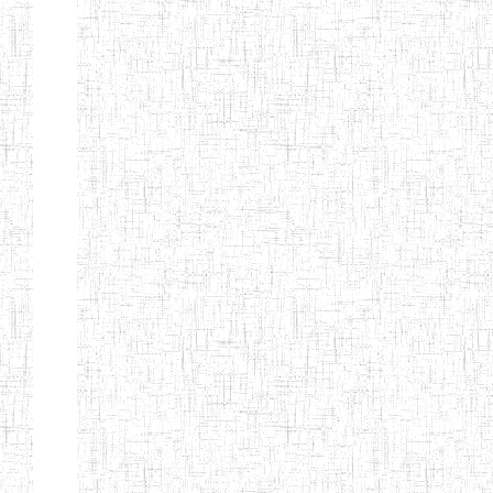
Début
Préc.
1
2
3
4
5
6
Suivant
Fin
Etablissements
d'enseignement
secondaire
technique
et
professionnel