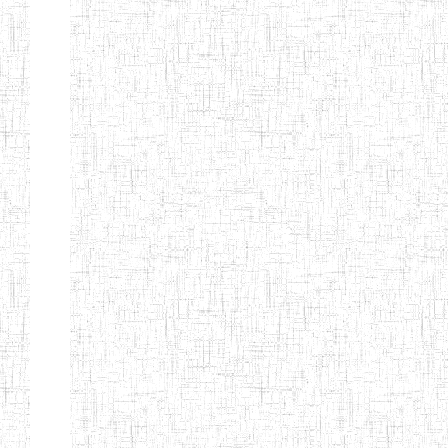
d'enseignement
normal
ENI
Chercher:
Effacer les filtres
Denomination
Type