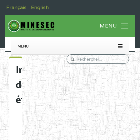
Français
English
MENU
Immatriculation
des
établissements
Etablissements