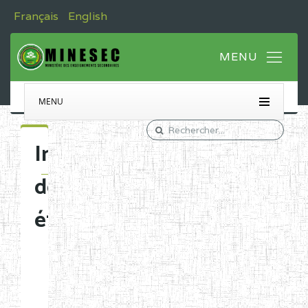
Français
English
MENU
Immatriculation
des
établissements
Etablissements