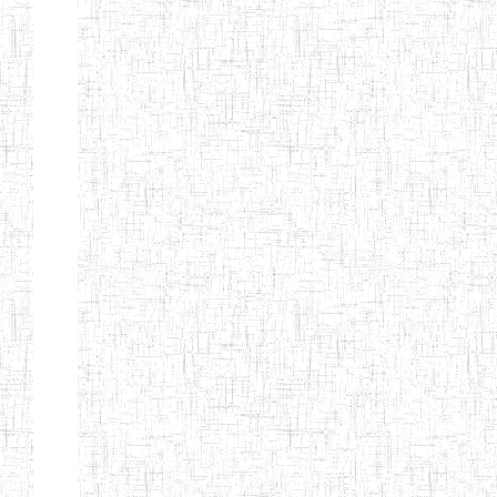
d'enseignement
normal
ENI
Chercher:
Effacer les filtres
Denomination
Type