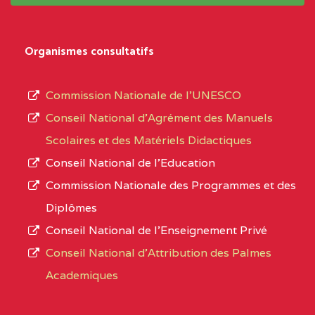
système,
CENTRE
COLLEGE
5JK
le
D'ENSEIGNEMENT
Organismes consultatifs
type
GENERAL ET
d’enseignement
PROFESSIONNEL
Commission Nationale de l’UNESCO
autorisé
(CEGEP) STE FOI BP
Conseil National d’Agrément des Manuels
et
:4740 YAOUNDE
Scolaires et des Matériels Didactiques
le
Conseil National de l’Education
CENTRE
COLLEGE PANAFRICAIN
5JK
numéro
Commission Nationale des Programmes et des
DE L'EXCELLENCE BP
d’immatriculation.
Diplômes
:4447 YAOUNDE
Conseil National de l’Enseignement Privé
L’offre
CENTRE
COLLEGE PRIVE
5JK
Conseil National d'Attribution des Palmes
d’éducation
CATHOLIQUE
Academiques
de
D'ENSEIGNEMENT
l’Enseignement