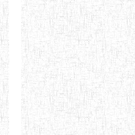
Etablissements
d'enseignement
secondaire
technique
et
professionnel
ESTP
Etablissements
d'enseignement