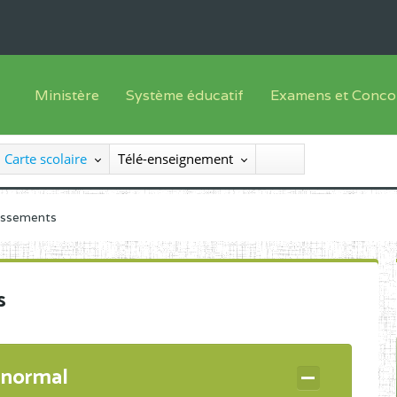
Ministère
Système éducatif
Examens et Conco
Sous sys
Le Ministre
Offre de formation
Inscriptions
Carte scolaire
Télé-enseignement
Sous sys
Le SEESEN
Progammes d'études
Liste des candidats
Inspection Générale des Services
Manuels scolaires
Résultats
lissements
Inspection Générale des Enseignements
Diplômes disponib
Administration Centrale
s
Services Déconcentrés
Organigramme
 normal