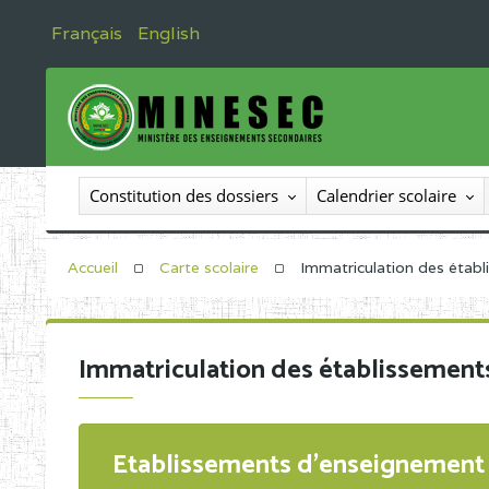
Français
English
Constitution des dossiers
Calendrier scolaire
Accueil
Carte scolaire
Immatriculation des étab
Immatriculation des établissement
Etablissements d'enseignement