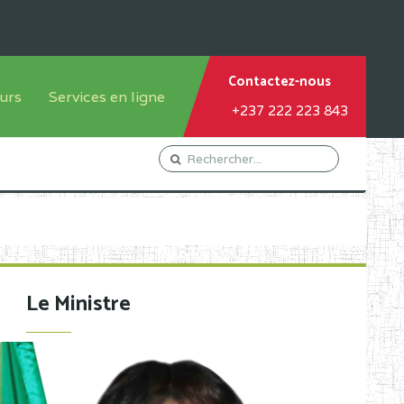
Contactez-nous
urs
Services en ligne
+237 222 223 843
tème francophone
Orientation Conseil
tème anglophone
Gestion du Personnel
Gestion du matricule des
élèves
les
Demande d'actes certificatifs
Le Ministre
Demande de subvention
Acceder au Mail pro