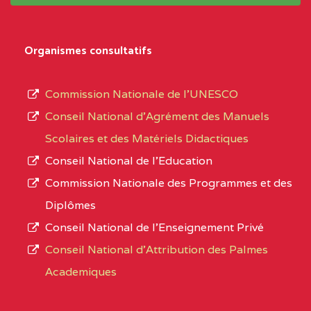
BALI COMMUNITY HIGH SCHOOL BP :
(1)
système,
le
NORD-
BALI COMMUNITY HIGH
3JE
Organismes consultatifs
type
OUEST
SCHOOL BP :
d’enseignement
Commission Nationale de l’UNESCO
BAPTIST COMPREHENSIVE COLLEGE ( BCHS
autorisé
Conseil National d’Agrément des Manuels
BAMENDA
(1)
et
Scolaires et des Matériels Didactiques
le
NORD-
BAPTIST
3JJ
Conseil National de l’Education
numéro
OUEST
COMPREHENSIVE
Commission Nationale des Programmes et des
d’immatriculation.
COLLEGE ( BCHS ) BP :01
Diplômes
BAMENDA
Conseil National de l’Enseignement Privé
L’offre
Conseil National d'Attribution des Palmes
d’éducation
BAPTIST COMPREHENSIVE COLLEGE BUEA
Academiques
de
SUD-OUEST
BAPTIST
6CC
l’Enseignement