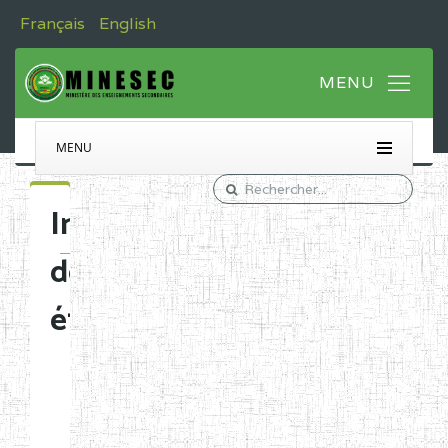
Français
English
MENU
Immatriculation
des
établissements
Etablissements