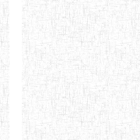
Etablissements
d'enseignement
secondaire
technique
et
professionnel
ESTP
Etablissements
d'enseignement