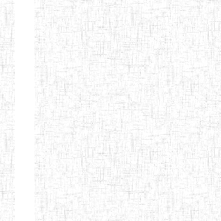
d'enseignement
normal
ENI
Chercher:
Effacer les filtres
Denomination
Type