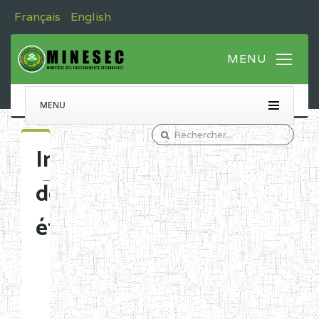
Français
English
MENU
Immatriculation
des
établissements
Etablissements