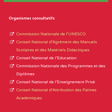
système,
CENTRE
COLLEGE
5JK
le
D'ENSEIGNEMENT
Organismes consultatifs
type
GENERAL ET
d’enseignement
PROFESSIONNEL
Commission Nationale de l’UNESCO
autorisé
(CEGEP) STE FOI BP
Conseil National d’Agrément des Manuels
et
:4740 YAOUNDE
Scolaires et des Matériels Didactiques
le
Conseil National de l’Education
CENTRE
COLLEGE PANAFRICAIN
5JK
numéro
Commission Nationale des Programmes et des
DE L'EXCELLENCE BP
d’immatriculation.
Diplômes
:4447 YAOUNDE
Conseil National de l’Enseignement Privé
L’offre
CENTRE
COLLEGE PRIVE
5JK
Conseil National d'Attribution des Palmes
d’éducation
CATHOLIQUE
Academiques
de
D'ENSEIGNEMENT
l’Enseignement