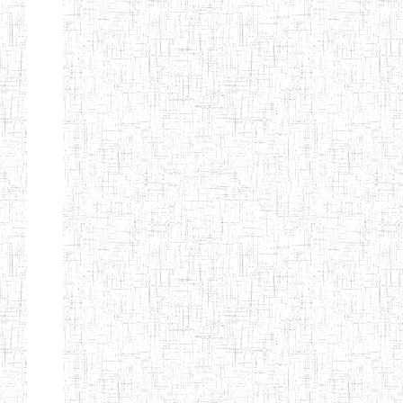
Etablissements
d'enseignement
secondaire
technique
et
professionnel
ESTP
Etablissements
d'enseignement