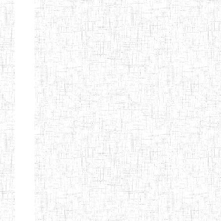
d'enseignement
normal
ENI
Chercher:
Effacer les filtres
Denomination
Type