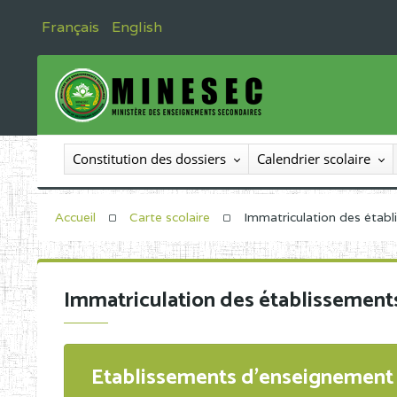
Français
English
Constitution des dossiers
Calendrier scolaire
Accueil
Carte scolaire
Immatriculation des étab
Immatriculation des établissement
Etablissements d'enseignement