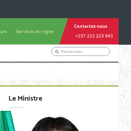
Contactez-nous
urs
Services en ligne
+237 222 223 843
tème francophone
Orientation Conseil
tème anglophone
Gestion du Personnel
Gestion du matricule des
élèves
les
Demande d'actes certificatifs
Le Ministre
Demande de subvention
Acceder au Mail pro