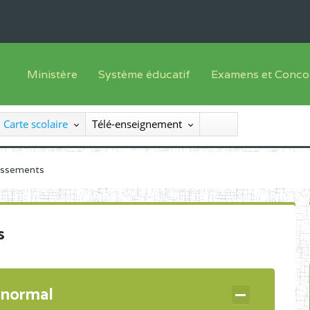
Ministère
Système éducatif
Examens et Conco
Sous sys
Le Ministre
Offre de formation
Inscriptions
Carte scolaire
Télé-enseignement
Sous sys
Le SEESEN
Progammes d'études
Liste des candidats
Inspection Générale des Services
Manuels scolaires
Résultats
lissements
Inspection Générale des Enseignements
Diplômes disponib
Administration Centrale
s
Services Déconcentrés
Organigramme
 normal