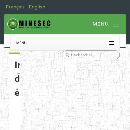
Français
English
MENU
Immatriculation
des
établissements
Etablissements