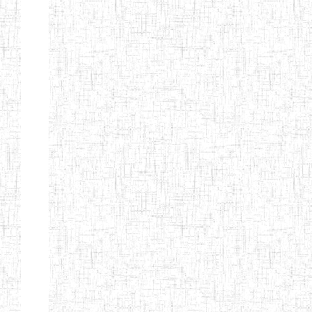
TOURS
ENIEG BILINGUE
19/06/2014
ENIEG
Pr
PAUSSIMA
ENIEG PRIVEE LES
20/07/2012
ENIEG
Pr
CITOYENS
ENPIEG BILINGUE
10/10/2013
ENIEG
Pr
LES STARS
SILOH SPECIAL
08/01/2014
ENIEG
Pr
EDUCATION AND
INCLUSIVE
BILINGUAL
TEACHER