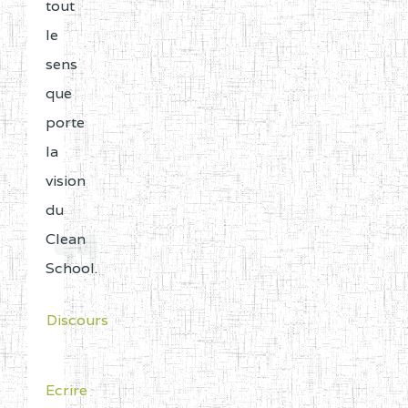
année
tout
CENTRE
COLLEGE PRIVE LAIC LE
5EL
et
le
MAGNIFICAT BP :20427
portées
sens
YDE
à
que
la
porte
CENTRE
INSTITUT AGRICOLE
5EL
connaissance
la
D'OBALA BP :233 OBALA
du
vision
CENTRE
INSTITUT POLYVALENT
5EL
grand
du
LEO BP : 91 Obala
public.
Clean
School.
CENTRE
CETIF CYPRIEN MBUKA
5EM
Les
DE NGOYA BP :
établissements
Discours
sont
CENTRE
COLLEGE ONANA
5EM
listés
EBODE BP :14463
Ecrire
par
YAOUNDE