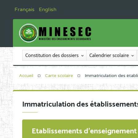
Français
English
Constitution des dossiers
Calendrier scolaire
Accueil
Carte scolaire
Immatriculation des étab
Immatriculation des établissement
Etablissements d'enseignement