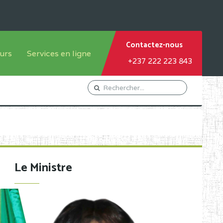
Contactez-nous
urs
Services en ligne
+237 222 223 843
tème francophone
Orientation Conseil
tème anglophone
Gestion du Personnel
Gestion du matricule des
élèves
les
Demande d'actes certificatifs
Le Ministre
Demande de subvention
Acceder au Mail pro