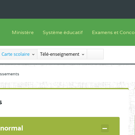
Ministère
Système éducatif
Examens et Conco
Sous sys
Le Ministre
Offre de formation
Inscriptions
Carte scolaire
Télé-enseignement
Sous sys
Le SEESEN
Progammes d'études
Liste des candidats
Inspection Générale des Services
Manuels scolaires
Résultats
lissements
Inspection Générale des Enseignements
Diplômes disponib
Administration Centrale
s
Services Déconcentrés
Organigramme
 normal