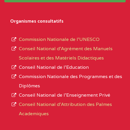
système,
CENTRE
COLLEGE
5JK
le
D'ENSEIGNEMENT
Organismes consultatifs
type
GENERAL ET
d’enseignement
PROFESSIONNEL
Commission Nationale de l’UNESCO
autorisé
(CEGEP) STE FOI BP
Conseil National d’Agrément des Manuels
et
:4740 YAOUNDE
Scolaires et des Matériels Didactiques
le
Conseil National de l’Education
CENTRE
COLLEGE PANAFRICAIN
5JK
numéro
Commission Nationale des Programmes et des
DE L'EXCELLENCE BP
d’immatriculation.
Diplômes
:4447 YAOUNDE
Conseil National de l’Enseignement Privé
L’offre
CENTRE
COLLEGE PRIVE
5JK
Conseil National d'Attribution des Palmes
d’éducation
CATHOLIQUE
Academiques
de
D'ENSEIGNEMENT
l’Enseignement