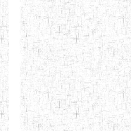
d'enseignement
normal
ENI
Chercher:
Effacer les filtres
Denomination
Type