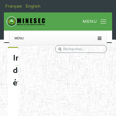
Français
English
MENU
Immatriculation
des
établissements
Etablissements