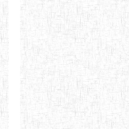
Etablissements
d'enseignement
secondaire
technique
et
professionnel
ESTP
Etablissements
d'enseignement