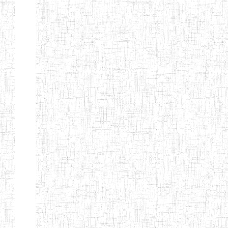
BILINGUE DE
MOKOLO
Page 7 sur 13 Total: 307
Afficher
Début
Préc.
2
3
4
5
6
7
Suivant
Fin
Etablissements
d'enseignement