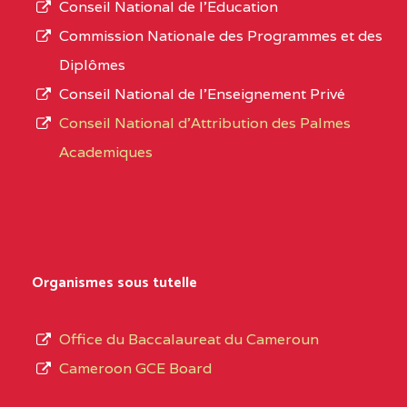
STINTZI BP :53 OBALA
Conseil National de l’Education
numéro
Commission Nationale des Programmes et des
CENTRE
COLLEGE PRIVE LAIC LE
5EL
d’immatriculation.
Diplômes
MAGNIFICAT BP :20427
Conseil National de l’Enseignement Privé
L’offre
YDE
Conseil National d'Attribution des Palmes
d’éducation
CENTRE
INSTITUT AGRICOLE
5EL
Academiques
de
D'OBALA BP :233 OBALA
l’Enseignement
Secondaire
CENTRE
INSTITUT POLYVALENT
5EL
Général
LEO BP : 91 Obala
au
Organismes sous tutelle
CENTRE
CETIF CYPRIEN MBUKA
5EM
terme
DE NGOYA BP :
des
Office du Baccalaureat du Cameroun
opérations
CENTRE
COLLEGE ONANA
5EM
Cameroon GCE Board
d’immatriculation
EBODE BP :14463