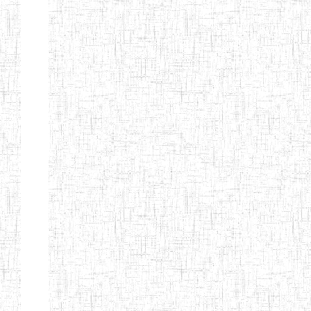
d'enseignement
normal
ENI
Chercher:
Effacer les filtres
Denomination
Type