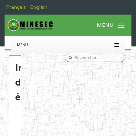
Français
English
MENU
Immatriculation
des
établissements
Etablissements