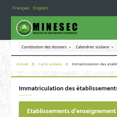
Français
English
Constitution des dossiers
Calendrier scolaire
Accueil
Carte scolaire
Immatriculation des étab
Immatriculation des établissement
Etablissements d'enseignement