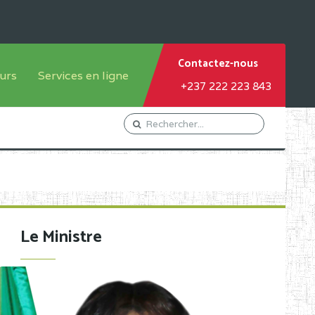
Contactez-nous
urs
Services en ligne
+237 222 223 843
tème francophone
Orientation Conseil
tème anglophone
Gestion du Personnel
Gestion du matricule des
élèves
les
Demande d'actes certificatifs
Le Ministre
Demande de subvention
Acceder au Mail pro