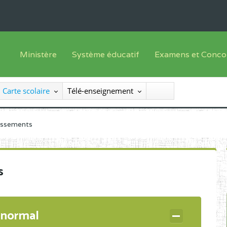
Ministère
Système éducatif
Examens et Conco
Sous sys
Le Ministre
Offre de formation
Inscriptions
Carte scolaire
Télé-enseignement
Sous sys
Le SEESEN
Progammes d'études
Liste des candidats
Inspection Générale des Services
Manuels scolaires
Résultats
lissements
Inspection Générale des Enseignements
Diplômes disponib
Administration Centrale
s
Services Déconcentrés
Organigramme
 normal