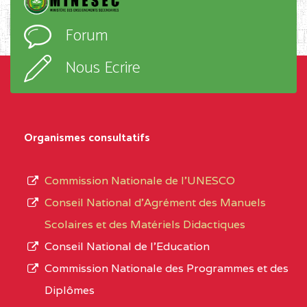
PROGRESSIO BP :85
l’ordre
Forum
OBALA
d’enseignement,
le
Nous Ecrire
CENTRE
CEGTI ST BENOIT DE
5EK
sous-
TALA BP :25 MONATELE
système,
CENTRE
COLLEGE PRIVE LAIC
5EK
le
Organismes consultatifs
NDOMO BP :1154
type
Douala
d’enseignement
Commission Nationale de l’UNESCO
autorisé
CENTRE
COLLEGE PRIVE
5EL
Conseil National d’Agrément des Manuels
et
CATHOLIQUE JOSPEH
Scolaires et des Matériels Didactiques
le
STINTZI BP :53 OBALA
Conseil National de l’Education
numéro
Commission Nationale des Programmes et des
CENTRE
COLLEGE PRIVE LAIC LE
5EL
d’immatriculation.
Diplômes
MAGNIFICAT BP :20427