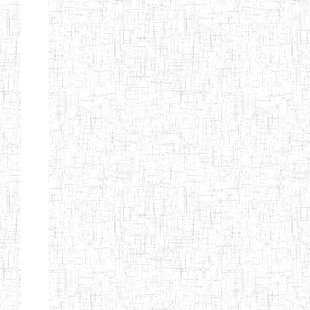
ALBERT
27/08/2015
ENIEG
Pri
TEACHERS'
TRAINING
INSTITUTE
CAMEROUN
(A.T.T.I.C)
NACHO
12/08/2010
ENIET
Pri
TECHNICAL
TEACHER
TRAINING
INSTITUTE
SAINT
28/12/2007
ENIEG
Pri