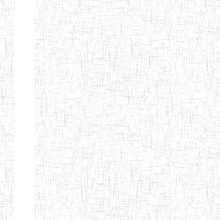
ANDREW'S BTTC
MODEL
08/09/2015
ENIEG
Pri
INCLUSIVE
BILINGUAL
TEACHER
TRAINING
INSTITUTE
CEFED/SPED/TTI
17/11/2008
ENIEG
Pri
SANTA
PTTC MBENGWI
06/08/1990
ENIEG
Pri
FULL GOSPEL
02/10/1998
ENIEG
Pri
BTTC MBENGWI