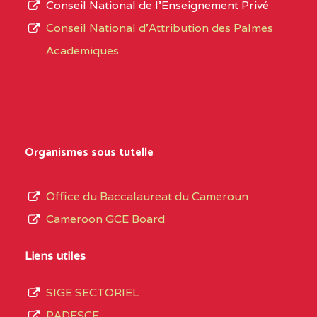
Conseil National de l’Enseignement Privé
L’offre
YDE
Conseil National d'Attribution des Palmes
d’éducation
CENTRE
INSTITUT AGRICOLE
5EL
Academiques
de
D'OBALA BP :233 OBALA
l’Enseignement
Secondaire
CENTRE
INSTITUT POLYVALENT
5EL
Général
LEO BP : 91 Obala
au
Organismes sous tutelle
CENTRE
CETIF CYPRIEN MBUKA
5EM
terme
DE NGOYA BP :
des
Office du Baccalaureat du Cameroun
opérations
CENTRE
COLLEGE ONANA
5EM
Cameroon GCE Board
d’immatriculation
EBODE BP :14463
du
Liens utiles
YAOUNDE
mois
SIGE SECTORIEL
CENTRE
CEGTI ST JEROME DE
5EN
de
PADESCE