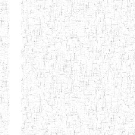
PEDAGOGIQUES
ENIEG DU HAUT
12/08/2013
ENIEG
Pri
NKAM
ENIEG BILINGUE
05/09/2003
ENIEG
Pri
DE L'IPEP DE
BANDJOUN
ENIEG PRIVEE
07/09/2012
ENIEG
Pri
NANFAH
ENPIEG TERESA
14/03/2014
ENIEG
Pri
JANE
ENIEG
04/08/2010
ENIEG
Pri