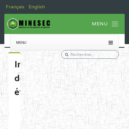
Français
English
MENU
Immatriculation
des
établissements
Etablissements