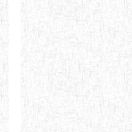
KING TEACHER
TRAINING
COLLEGE
ITCIG SENTTI
14/02/2007
ENIEG
Pri
CAMEROON
27/08/2015
ENIEG
Pri
INCLUSIVE
SPECIAL
EDUCATION
TEACHERS'
TRAINING AND
EMPOWERMENT
PROGRAMME
(CISETTEP)