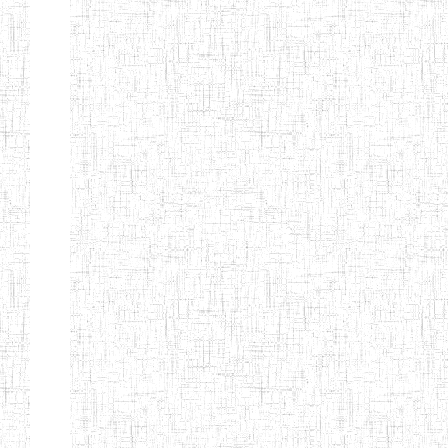
MODERNE
SAINTE MARIE
ENIEG PRIVEE
04/08/2010
ENIEG
Pri
BILINGUE LES
BOSONS
ENIEG BILINGUE
01/08/2014
ENIEG
Pri
LE NORMALIEN
CITOYEN
ENIEG BILINGUE
03/10/2012
ENIEG
Pri
CLAIRE
FONTAINE
Page 4 sur 13 Total: 307
Afficher