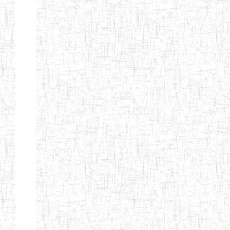
d'enseignement
normal
ENI
Chercher:
Effacer les filtres
Denomination
Type