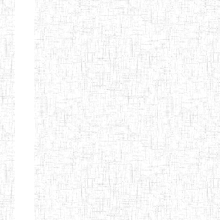
Début
Préc.
1
2
3
4
5
6
Suivant
Fin
Etablissements
d'enseignement
secondaire
technique
et
professionnel