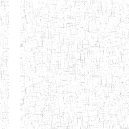
BAPTIST
08/08/1983
ENIEG
Pri
TEACHERS
TRAINING
COLLEGE
KENCHOLIA
15/09/2015
ENIEG
Pri
TEACHER'S
TRAINING
COLLEGE
"K.T.T.C NDOP"
ENIEG PRIVEE
01/09/2015
ENIEG
Pri
BILINGUE
LAIQUE LES
PERFORMANCES