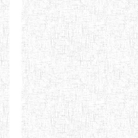
ANDREW'S BTTC
MODEL
08/09/2015
ENIEG
Pri
INCLUSIVE
BILINGUAL
TEACHER
TRAINING
INSTITUTE
CEFED/SPED/TTI
17/11/2008
ENIEG
Pri
SANTA
PTTC MBENGWI
06/08/1990
ENIEG
Pri
FULL GOSPEL
02/10/1998
ENIEG
Pri
BTTC MBENGWI