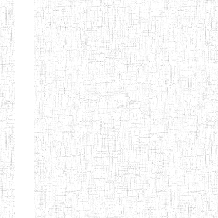
ALBERT
27/08/2015
ENIEG
Pri
TEACHERS'
TRAINING
INSTITUTE
CAMEROUN
(A.T.T.I.C)
NACHO
12/08/2010
ENIET
Pri
TECHNICAL
TEACHER
TRAINING
INSTITUTE
SAINT
28/12/2007
ENIEG
Pri