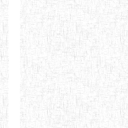
Début
Préc.
1
2
3
4
5
6
Suivant
Fin
Etablissements
d'enseignement
secondaire
technique
et
professionnel