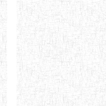
BAPTIST
08/08/1983
ENIEG
Pri
TEACHERS
TRAINING
COLLEGE
KENCHOLIA
15/09/2015
ENIEG
Pri
TEACHER'S
TRAINING
COLLEGE
"K.T.T.C NDOP"
ENIEG PRIVEE
01/09/2015
ENIEG
Pri
BILINGUE
LAIQUE LES
PERFORMANCES