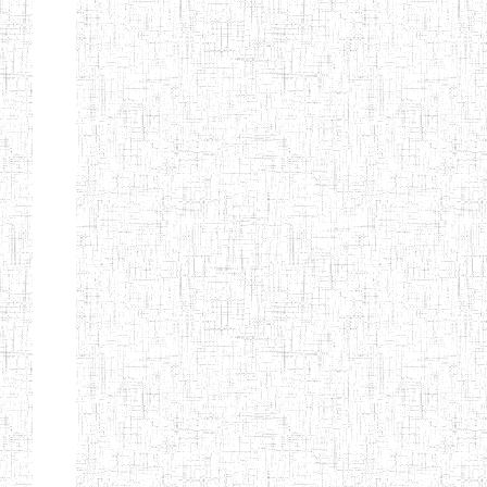
PEDAGOGIQUES
ENIEG DU HAUT
12/08/2013
ENIEG
Pri
NKAM
ENIEG BILINGUE
05/09/2003
ENIEG
Pri
DE L'IPEP DE
BANDJOUN
ENIEG PRIVEE
07/09/2012
ENIEG
Pri
NANFAH
ENPIEG TERESA
14/03/2014
ENIEG
Pri
JANE
ENIEG
04/08/2010
ENIEG
Pri