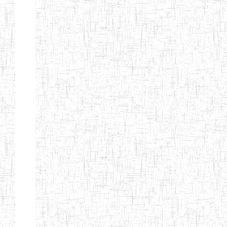
d'enseignement
normal
ENI
Chercher:
Effacer les filtres
Denomination
Type