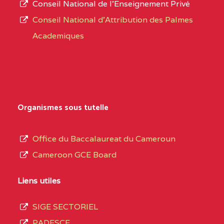
Conseil National de l’Enseignement Privé
L’offre
YDE
Conseil National d'Attribution des Palmes
d’éducation
CENTRE
INSTITUT AGRICOLE
5EL
Academiques
de
D'OBALA BP :233 OBALA
l’Enseignement
Secondaire
CENTRE
INSTITUT POLYVALENT
5EL
Général
LEO BP : 91 Obala
au
Organismes sous tutelle
CENTRE
CETIF CYPRIEN MBUKA
5EM
terme
DE NGOYA BP :
des
Office du Baccalaureat du Cameroun
opérations
CENTRE
COLLEGE ONANA
5EM
Cameroon GCE Board
d’immatriculation
EBODE BP :14463
du
Liens utiles
YAOUNDE
mois
SIGE SECTORIEL
CENTRE
CEGTI ST JEROME DE
5EN
de
PADESCE