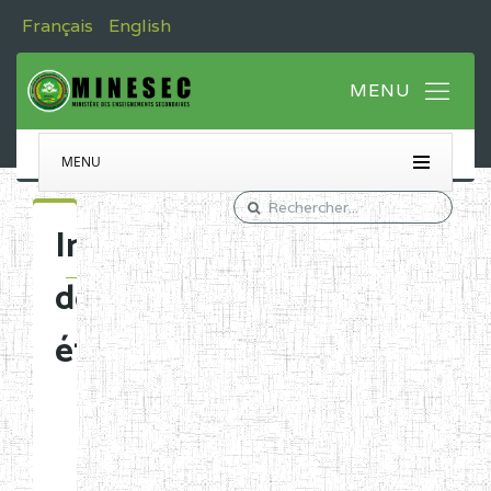
Français
English
MENU
Immatriculation
des
établissements
Etablissements