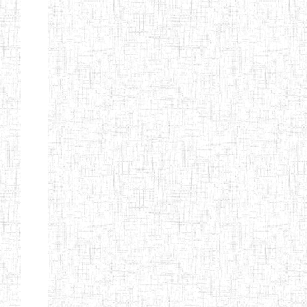
KING TEACHER
TRAINING
COLLEGE
ITCIG SENTTI
14/02/2007
ENIEG
Pri
CAMEROON
27/08/2015
ENIEG
Pri
INCLUSIVE
SPECIAL
EDUCATION
TEACHERS'
TRAINING AND
EMPOWERMENT
PROGRAMME
(CISETTEP)