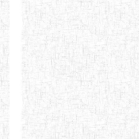
TTC TATUM
ST PIUS X
01/08/2000
ENIET
Pri
TECHNICAL
TEACHER
TRAINING
COLLEGE
TATUM
NIGHTINGALE
20/08/2013
ENIEG
Pri
TEACHER
TRAINING
COLLEGE
CHRIST THE
04/08/2010
ENIEG
Pri