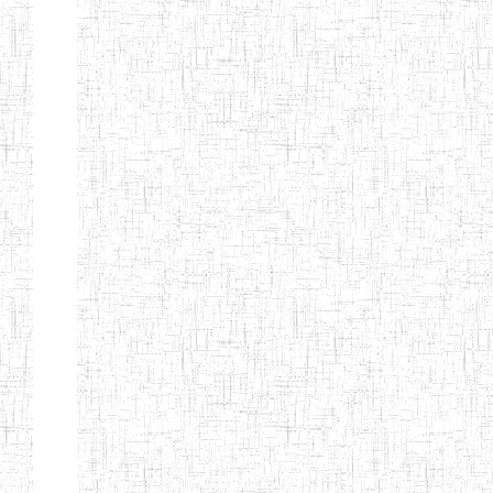
MODERNE
SAINTE MARIE
ENIEG PRIVEE
04/08/2010
ENIEG
Pri
BILINGUE LES
BOSONS
ENIEG BILINGUE
01/08/2014
ENIEG
Pri
LE NORMALIEN
CITOYEN
ENIEG BILINGUE
03/10/2012
ENIEG
Pri
CLAIRE
FONTAINE
Page 4 sur 13 Total: 307
Afficher