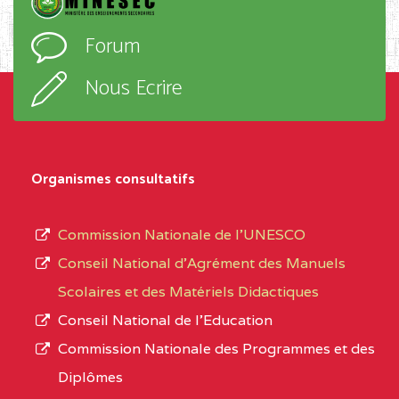
PROGRESSIO BP :85
l’ordre
Forum
OBALA
d’enseignement,
le
Nous Ecrire
CENTRE
CEGTI ST BENOIT DE
5EK
sous-
TALA BP :25 MONATELE
système,
CENTRE
COLLEGE PRIVE LAIC
5EK
le
Organismes consultatifs
NDOMO BP :1154
type
Douala
d’enseignement
Commission Nationale de l’UNESCO
autorisé
CENTRE
COLLEGE PRIVE
5EL
Conseil National d’Agrément des Manuels
et
CATHOLIQUE JOSPEH
Scolaires et des Matériels Didactiques
le
STINTZI BP :53 OBALA
Conseil National de l’Education
numéro
Commission Nationale des Programmes et des
CENTRE
COLLEGE PRIVE LAIC LE
5EL
d’immatriculation.
Diplômes
MAGNIFICAT BP :20427