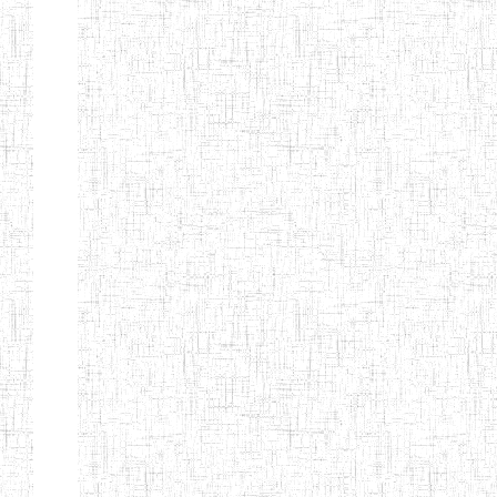
d'enseignement
normal
ENI
Chercher:
Effacer les filtres
Denomination
Type