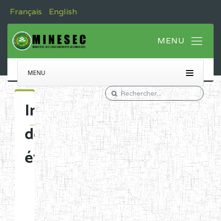
Français
English
MENU
Immatriculation
des
établissements
Etablissements