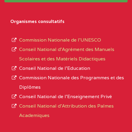
système,
CENTRE
COLLEGE PRIVE LAIC
5EK
le
Organismes consultatifs
NDOMO BP :1154
type
Douala
d’enseignement
Commission Nationale de l’UNESCO
autorisé
CENTRE
COLLEGE PRIVE
5EL
Conseil National d’Agrément des Manuels
et
CATHOLIQUE JOSPEH
Scolaires et des Matériels Didactiques
le
STINTZI BP :53 OBALA
Conseil National de l’Education
numéro
Commission Nationale des Programmes et des
CENTRE
COLLEGE PRIVE LAIC LE
5EL
d’immatriculation.
Diplômes
MAGNIFICAT BP :20427
Conseil National de l’Enseignement Privé
L’offre
YDE
Conseil National d'Attribution des Palmes
d’éducation
CENTRE
INSTITUT AGRICOLE
5EL
Academiques
de
D'OBALA BP :233 OBALA
l’Enseignement