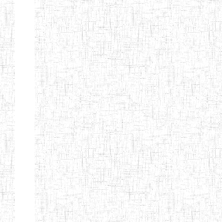
Etablissements
d'enseignement
secondaire
technique
et
professionnel
ESTP
Etablissements
d'enseignement