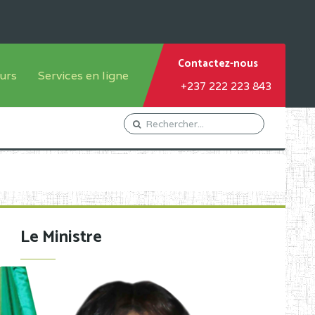
Contactez-nous
urs
Services en ligne
+237 222 223 843
tème francophone
Orientation Conseil
tème anglophone
Gestion du Personnel
Gestion du matricule des
élèves
les
Demande d'actes certificatifs
Le Ministre
Demande de subvention
Acceder au Mail pro