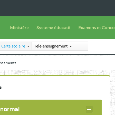
Ministère
Système éducatif
Examens et Conco
Sous sys
Le Ministre
Offre de formation
Inscriptions
Carte scolaire
Télé-enseignement
Sous sys
Le SEESEN
Progammes d'études
Liste des candidats
Inspection Générale des Services
Manuels scolaires
Résultats
lissements
Inspection Générale des Enseignements
Diplômes disponib
Administration Centrale
s
Services Déconcentrés
Organigramme
 normal