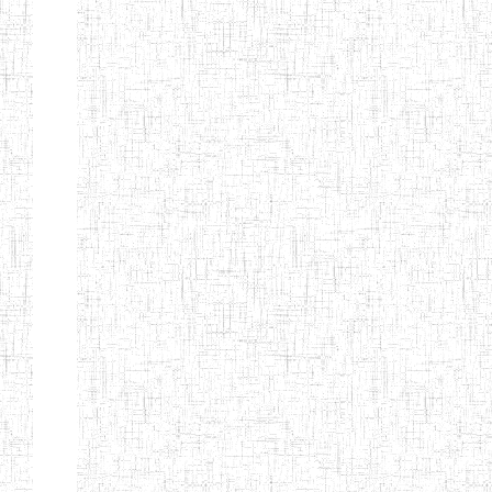
ENIEG DE
17/07/2001
ENIEG
Public
MBOUDA
ENIEG DE
20/09/1999
ENIEG
Public
BAFANG
ENIEG DE
13/10/2012
ENIEG
Public
BAHAM
ENIEG DE
07/08/2013
ENIEG
Public
BANDJOUN
ENIEG DE
15/08/1983
ENIEG
Public
DSCHANG
ENBIEG DE
01/01/1974
ENIEG
Public