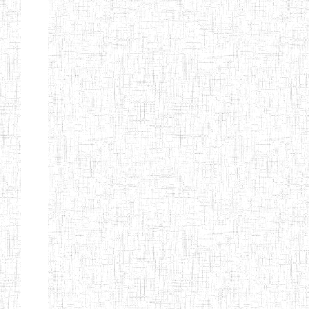
ENIET
04/10/2012
ENIET
Public
D'EBOLOWA
ENIEG DE
01/09/1986
ENIEG
Public
KRIBI
ENIEG DE
08/09/2003
ENIEG
Public
MVENGUE
ENIEG
02/05/2001
ENIEG
Public
D'AMBAM
GTTC BUEA
15/09/1986
ENIEG
Public
GTTC LIMBE
08/09/2003
ENIEG
Public