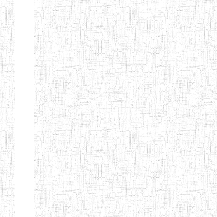
d'enseignement
normal
ENI
Chercher:
Effacer les filtres
Denomination
Type