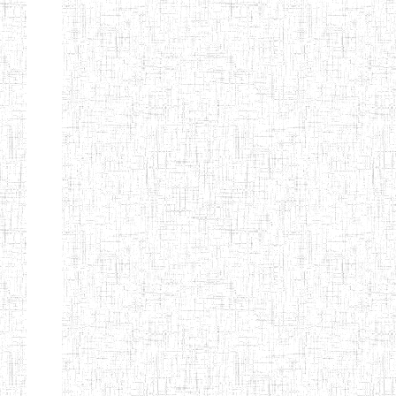
GTTC
12/11/1984
ENIEG
Public
NKAMBE
GTTC WUM
01/09/1997
ENIEG
Public
GTTC
27/08/1975
ENIEG
Public
BAMENDA
GTTC
06/09/2000
ENIEG
Public
MBENGWI
GTTTC
05/09/2010
ENIET
Public
MBENGWI
GTTC NDOP
22/10/2002
ENIEG
Public