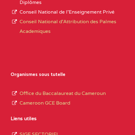
Diplômes
MAGNIFICAT BP :20427
Conseil National de l’Enseignement Privé
L’offre
YDE
Conseil National d'Attribution des Palmes
d’éducation
CENTRE
INSTITUT AGRICOLE
5EL
Academiques
de
D'OBALA BP :233 OBALA
l’Enseignement
Secondaire
CENTRE
INSTITUT POLYVALENT
5EL
Général
LEO BP : 91 Obala
au
Organismes sous tutelle
CENTRE
CETIF CYPRIEN MBUKA
5EM
terme
DE NGOYA BP :
des
Office du Baccalaureat du Cameroun
opérations
CENTRE
COLLEGE ONANA
5EM
Cameroon GCE Board
d’immatriculation
EBODE BP :14463
du
Liens utiles
YAOUNDE
mois
SIGE SECTORIEL