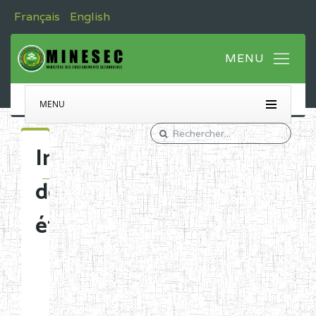
Français
English
MENU
Immatriculation
des
établissements
Etablissements