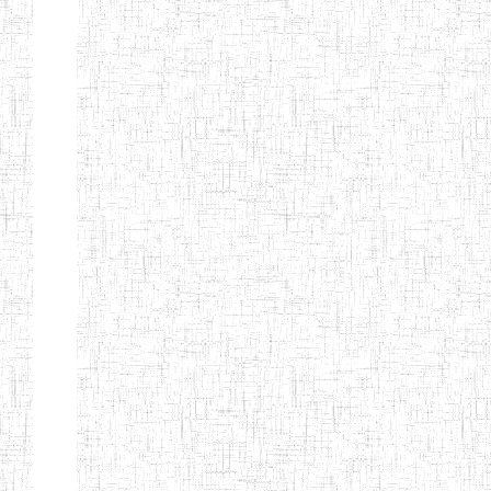
Nature
Arrondissement
Denomination
Création
Type
Nature
GTTC KUMBO
14/07/2001
ENIEG
Public
GTTTC
12/09/2014
ENIET
Public
JIKEJEM