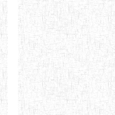
BAFOUSSAM
ENIET DE
13/08/2013
ENIET
Public
BAFOUSSAM-
BALENG
ENIEG DE
02/05/2001
ENIEG
Public
BANGANTE
ENIEG DE
26/08/1975
ENIEG
Public
FOUMBAN
ENIEG DE
30/06/1984
ENIEG
Public
SANGMELIMA
ENBIEG
01/01/1975
ENIEG
Public
D'EBOLOWA