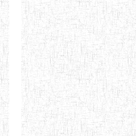
Page 12 sur 13 Total: 307
Afficher
Début
Préc.
4
5
6
7
8
9
13
Suivant
Fin
Etablissements
d'enseignement
secondaire
technique
et