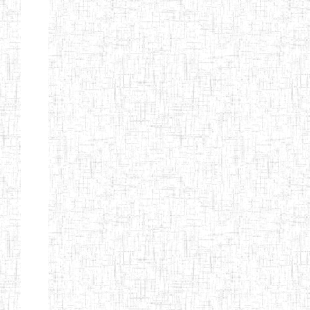
GAROUA
ENBIEG DE
01/01/1975
ENIEG
Publi
GAROUA
ENIEG DE
01/01/1995
ENIEG
Publi
PITOA
ENIEG DE
22/10/2002
ENIEG
Publi
TCHOLLIRE
ENIEG DE POLI
17/08/2012
ENIEG
Publi
ENIEG DE
10/09/2001
ENIEG
Publi
GUIDER