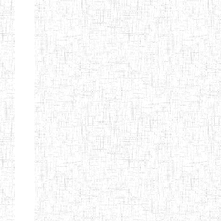
ENBIEG DE
01/01/1965
ENIEG
Publi
MAROUA
ENIEG DE
01/09/1997
ENIEG
Publi
KOUSSERI
ENIEG DE
31/08/2005
ENIEG
Publi
YAGOUA
ENIEG DE
01/09/1984
ENIEG
Publi
KAELE
ENIEG DE
01/07/2000
ENIEG
Publi
MORA
ENIEG DE
24/09/1997
ENIEG
Publi
MOKOLO