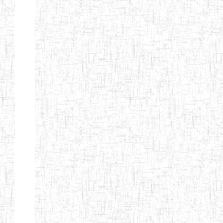
Nature
Arrondissement
Denomination
Création
Type
Natur
ENIEG DE
01/08/2000
ENIEG
Publi
MBALMAYO
ENIEG DE
11/07/2012
ENIEG
Publi
YOKADOUMA