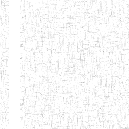
ENIEG
10/07/1983
ENIEG
Publi
D'ABONG
MBANG
ENIEG DE
12/06/2001
ENIEG
Publi
BATOURI
ENBIEG DE
01/08/2001
ENIEG
Publi
BERTOUA
ENIET DE
01/08/2012
ENIET
Publi
BERTOUA
ENIET DE
13/08/2013
ENIET
Publi
MAROUA