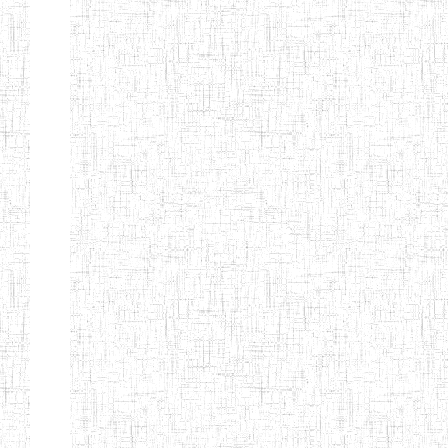
ENIEG DE
01/01/1958
ENIEG
Publi
NKONGSAMBA
ENIEG DE
01/11/2001
ENIEG
Publi
YABASSI
ENBIEG
01/01/1975
ENIEG
Publi
D'EDEA
ENBIEG DE
25/08/1986
ENIEG
Publi
DOUALA
ENIET DE
05/11/1998
ENIET
Publi
DOUALA
ENIET DE
05/08/2010
ENIET
Publi