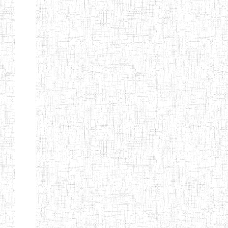
CITOYEN
ENIEG PRIVEE
04/08/2010
ENIEG
Pri
L'ARCHE DES
PHOTONS
ECOLE DE
30/11/2004
ENIEG
Pri
FORMATION
DES
INSTITUTEURS
ST ANDRE
ENIEG PRIVEE
04/06/2015
ENIEG
Pri
LAIQUE
PEKEKUE