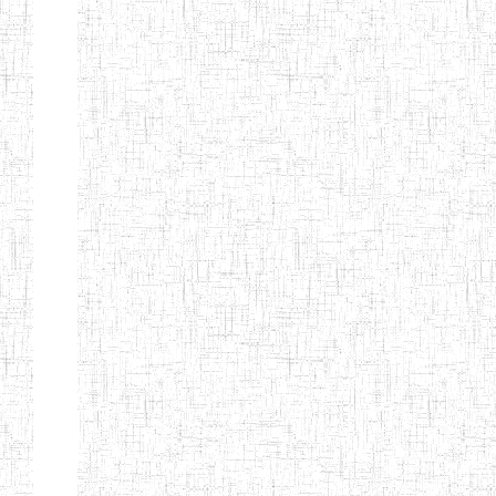
BTTC MBENGWI
BAPTIST
08/08/1983
ENIEG
Pri
TEACHERS
TRAINING
COLLEGE
KENCHOLIA
15/09/2015
ENIEG
Pri
TEACHER'S
TRAINING
COLLEGE
"K.T.T.C NDOP"
ENIEG PRIVEE
01/09/2015
ENIEG
Pri
BILINGUE