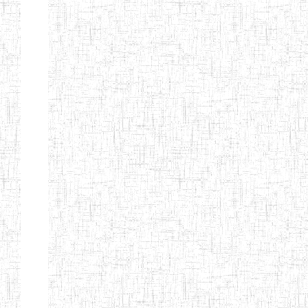
ENIEG BILINGUE
25/06/2014
ENIEG
Pri
LA COURONNE
ENIET BILINGUE
06/01/2014
ENIET
Pri
LA
PERFORMANCE
ENIET PRIVEE
25/07/2013
ENIET
Pri
LES FERMIONS
ENIET PRIVEE DE
17/04/2014
ENIET
Pri
L'OUEST
ENIET LE
30/10/2014
ENIET
Pri
NORMALIEN