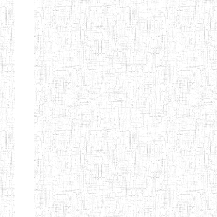
Page 9 sur 13 Total: 307
Afficher
Début
Préc.
4
5
6
7
8
9
13
Suivant
Fin
Etablissements
d'enseignement
secondaire
technique
et