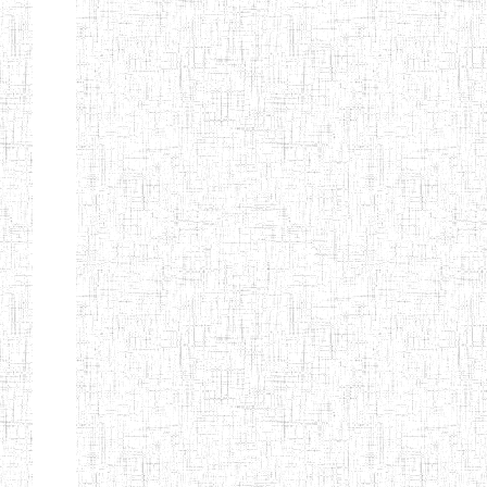
d'enseignement
normal
ENI
Chercher:
Effacer les filtres
Denomination
Type