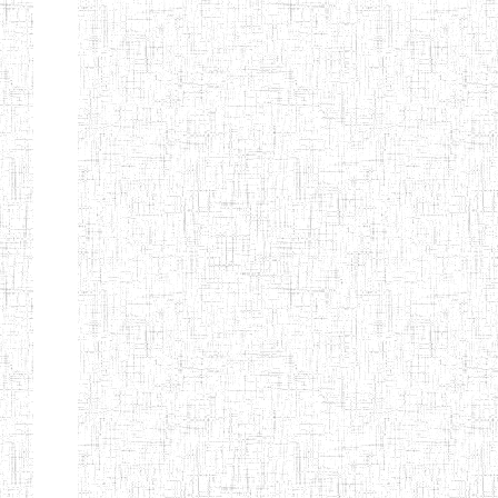
SAINT
28/12/2007
ENIEG
Pri
ANDREW'S BTTC
MODEL
08/09/2015
ENIEG
Pri
INCLUSIVE
BILINGUAL
TEACHER
TRAINING
INSTITUTE
CEFED/SPED/TTI
17/11/2008
ENIEG
Pri
SANTA
PTTC MBENGWI
06/08/1990
ENIEG
Pri
FULL GOSPEL
02/10/1998
ENIEG
Pri