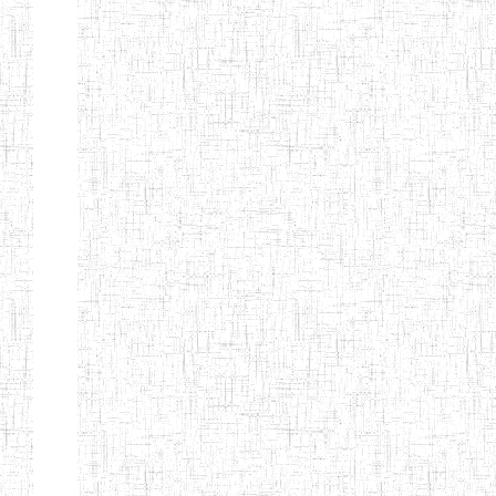
LAIQUE LES
PERFORMANCES
PEDAGOGIQUES
ENIEG DU HAUT
12/08/2013
ENIEG
Pri
NKAM
ENIEG BILINGUE
05/09/2003
ENIEG
Pri
DE L'IPEP DE
BANDJOUN
ENIEG PRIVEE
07/09/2012
ENIEG
Pri
NANFAH
ENPIEG TERESA
14/03/2014
ENIEG
Pri
JANE