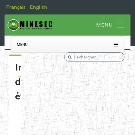
Français
English
MENU
Immatriculation
des
établissements
Etablissements