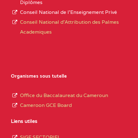
Diplômes
MAGNIFICAT BP :20427
Conseil National de l’Enseignement Privé
L’offre
YDE
Conseil National d'Attribution des Palmes
d’éducation
CENTRE
INSTITUT AGRICOLE
5EL
Academiques
de
D'OBALA BP :233 OBALA
l’Enseignement
Secondaire
CENTRE
INSTITUT POLYVALENT
5EL
Général
LEO BP : 91 Obala
au
Organismes sous tutelle
CENTRE
CETIF CYPRIEN MBUKA
5EM
terme
DE NGOYA BP :
des
Office du Baccalaureat du Cameroun
opérations
CENTRE
COLLEGE ONANA
5EM
Cameroon GCE Board
d’immatriculation
EBODE BP :14463
du
Liens utiles
YAOUNDE
mois
SIGE SECTORIEL