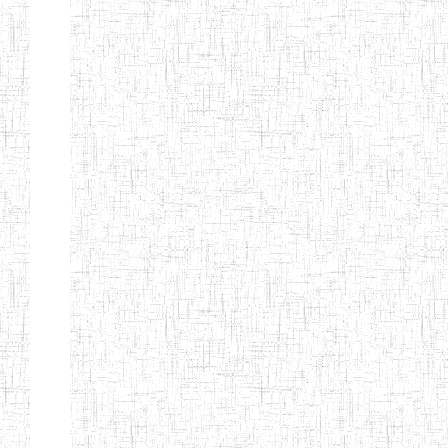
d'enseignement
normal
ENI
Chercher:
Effacer les filtres
Denomination
Type