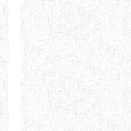
Page 9 sur 13 Total: 307
Afficher
Début
Préc.
4
5
6
7
8
9
13
Suivant
Fin
Etablissements
d'enseignement
secondaire
technique
et