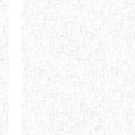
ENIEG
04/08/2010
ENIEG
Pri
MODERNE
SAINTE MARIE
ENIEG PRIVEE
04/08/2010
ENIEG
Pri
BILINGUE LES
BOSONS
ENIEG BILINGUE
01/08/2014
ENIEG
Pri
LE NORMALIEN
CITOYEN
ENIEG BILINGUE
03/10/2012
ENIEG
Pri
CLAIRE
FONTAINE