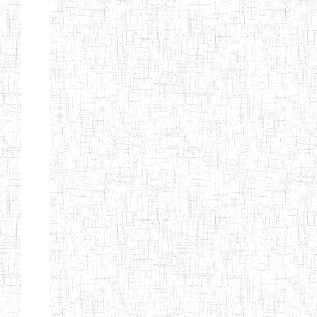
LAIQUE LES
PERFORMANCES
PEDAGOGIQUES
ENIEG DU HAUT
12/08/2013
ENIEG
Pri
NKAM
ENIEG BILINGUE
05/09/2003
ENIEG
Pri
DE L'IPEP DE
BANDJOUN
ENIEG PRIVEE
07/09/2012
ENIEG
Pri
NANFAH
ENPIEG TERESA
14/03/2014
ENIEG
Pri
JANE