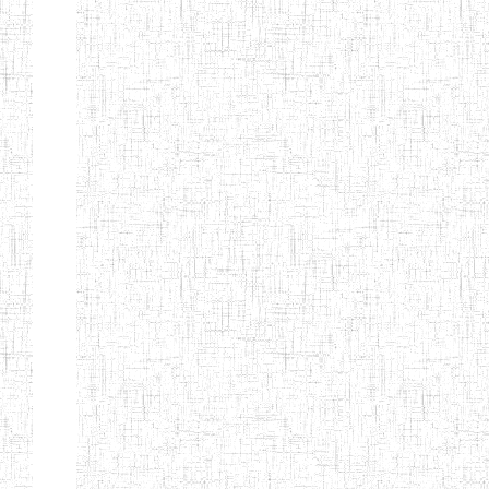
CITOYEN
ENIEG PRIVEE
04/08/2010
ENIEG
Pri
L'ARCHE DES
PHOTONS
ECOLE DE
30/11/2004
ENIEG
Pri
FORMATION
DES
INSTITUTEURS
ST ANDRE
ENIEG PRIVEE
04/06/2015
ENIEG
Pri
LAIQUE
PEKEKUE