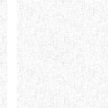
SAINT
28/12/2007
ENIEG
Pri
ANDREW'S BTTC
MODEL
08/09/2015
ENIEG
Pri
INCLUSIVE
BILINGUAL
TEACHER
TRAINING
INSTITUTE
CEFED/SPED/TTI
17/11/2008
ENIEG
Pri
SANTA
PTTC MBENGWI
06/08/1990
ENIEG
Pri
FULL GOSPEL
02/10/1998
ENIEG
Pri