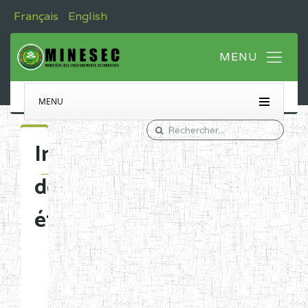
Français
English
MENU
Immatriculation
des
établissements
Etablissements