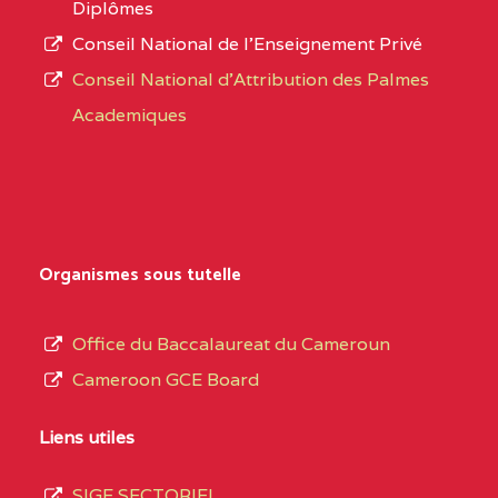
Diplômes
MAGNIFICAT BP :20427
Conseil National de l’Enseignement Privé
L’offre
YDE
Conseil National d'Attribution des Palmes
d’éducation
CENTRE
INSTITUT AGRICOLE
5EL
Academiques
de
D'OBALA BP :233 OBALA
l’Enseignement
Secondaire
CENTRE
INSTITUT POLYVALENT
5EL
Général
LEO BP : 91 Obala
au
Organismes sous tutelle
CENTRE
CETIF CYPRIEN MBUKA
5EM
terme
DE NGOYA BP :
des
Office du Baccalaureat du Cameroun
opérations
CENTRE
COLLEGE ONANA
5EM
Cameroon GCE Board
d’immatriculation
EBODE BP :14463
du
Liens utiles
YAOUNDE
mois
SIGE SECTORIEL