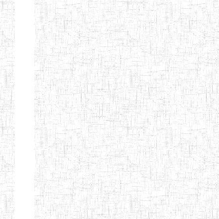
ENIEG BILINGUE
25/06/2014
ENIEG
Pri
LA COURONNE
ENIET BILINGUE
06/01/2014
ENIET
Pri
LA
PERFORMANCE
ENIET PRIVEE
25/07/2013
ENIET
Pri
LES FERMIONS
ENIET PRIVEE DE
17/04/2014
ENIET
Pri
L'OUEST
ENIET LE
30/10/2014
ENIET
Pri
NORMALIEN