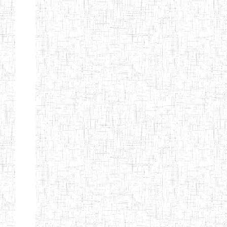
BTTC MBENGWI
BAPTIST
08/08/1983
ENIEG
Pri
TEACHERS
TRAINING
COLLEGE
KENCHOLIA
15/09/2015
ENIEG
Pri
TEACHER'S
TRAINING
COLLEGE
"K.T.T.C NDOP"
ENIEG PRIVEE
01/09/2015
ENIEG
Pri
BILINGUE