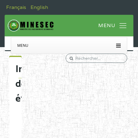
Français
English
MENU
Immatriculation
des
établissements
Etablissements