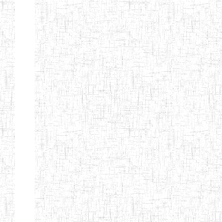
BILINGUE DE
MOKOLO
Page 7 sur 13 Total: 307
Afficher
Début
Préc.
2
3
4
5
6
7
Suivant
Fin
Etablissements
d'enseignement