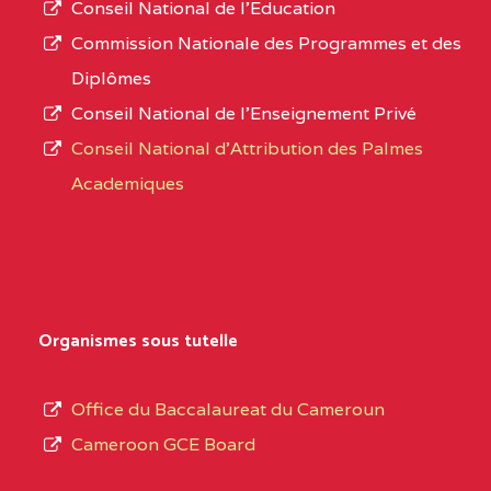
STINTZI BP :53 OBALA
Conseil National de l’Education
numéro
Commission Nationale des Programmes et des
CENTRE
COLLEGE PRIVE LAIC LE
5EL
d’immatriculation.
Diplômes
MAGNIFICAT BP :20427
Conseil National de l’Enseignement Privé
L’offre
YDE
Conseil National d'Attribution des Palmes
d’éducation
CENTRE
INSTITUT AGRICOLE
5EL
Academiques
de
D'OBALA BP :233 OBALA
l’Enseignement
Secondaire
CENTRE
INSTITUT POLYVALENT
5EL
Général
LEO BP : 91 Obala
au
Organismes sous tutelle
CENTRE
CETIF CYPRIEN MBUKA
5EM
terme
DE NGOYA BP :
des
Office du Baccalaureat du Cameroun
opérations
CENTRE
COLLEGE ONANA
5EM
Cameroon GCE Board
d’immatriculation
EBODE BP :14463