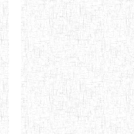
d'enseignement
normal
ENI
Chercher:
Effacer les filtres
Denomination
Type