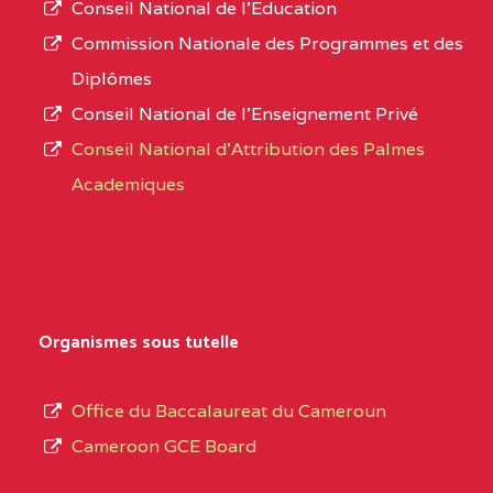
STINTZI BP :53 OBALA
Conseil National de l’Education
numéro
Commission Nationale des Programmes et des
CENTRE
COLLEGE PRIVE LAIC LE
5EL
d’immatriculation.
Diplômes
MAGNIFICAT BP :20427
Conseil National de l’Enseignement Privé
L’offre
YDE
Conseil National d'Attribution des Palmes
d’éducation
CENTRE
INSTITUT AGRICOLE
5EL
Academiques
de
D'OBALA BP :233 OBALA
l’Enseignement
Secondaire
CENTRE
INSTITUT POLYVALENT
5EL
Général
LEO BP : 91 Obala
au
Organismes sous tutelle
CENTRE
CETIF CYPRIEN MBUKA
5EM
terme
DE NGOYA BP :
des
Office du Baccalaureat du Cameroun
opérations
CENTRE
COLLEGE ONANA
5EM
Cameroon GCE Board
d’immatriculation
EBODE BP :14463