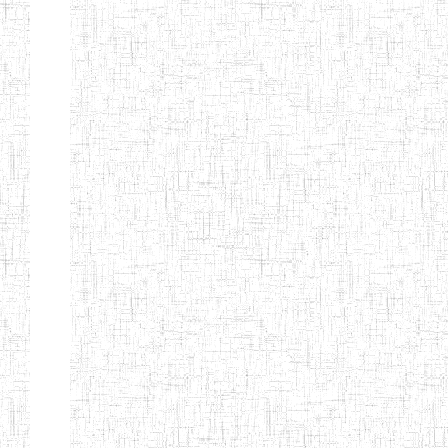
BILINGUE DE
MOKOLO
Page 7 sur 13 Total: 307
Afficher
Début
Préc.
2
3
4
5
6
7
Suivant
Fin
Etablissements
d'enseignement