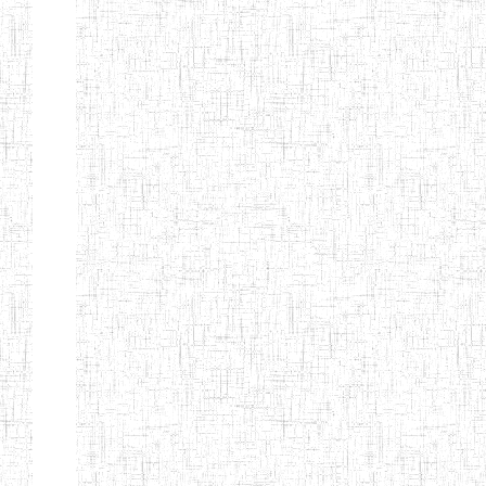
d'enseignement
normal
ENI
Chercher:
Effacer les filtres
Denomination
Type