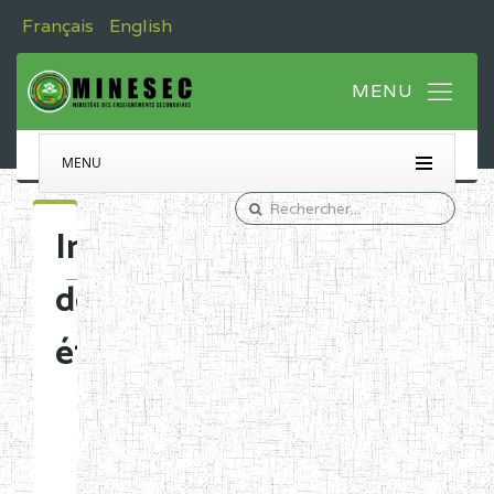
Français
English
MENU
Immatriculation
des
établissements
Etablissements