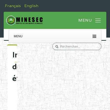
Français
English
MENU
Immatriculation
des
établissements
Etablissements