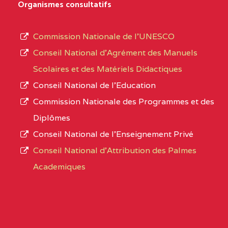
Organismes consultatifs
NDOMO BP :1154
type
Douala
d’enseignement
Commission Nationale de l’UNESCO
autorisé
CENTRE
COLLEGE PRIVE
5EL
Conseil National d’Agrément des Manuels
et
CATHOLIQUE JOSPEH
Scolaires et des Matériels Didactiques
le
STINTZI BP :53 OBALA
Conseil National de l’Education
numéro
Commission Nationale des Programmes et des
CENTRE
COLLEGE PRIVE LAIC LE
5EL
d’immatriculation.
Diplômes
MAGNIFICAT BP :20427
Conseil National de l’Enseignement Privé
L’offre
YDE
Conseil National d'Attribution des Palmes
d’éducation
CENTRE
INSTITUT AGRICOLE
5EL
Academiques
de
D'OBALA BP :233 OBALA
l’Enseignement
Secondaire
CENTRE
INSTITUT POLYVALENT
5EL
Général
LEO BP : 91 Obala