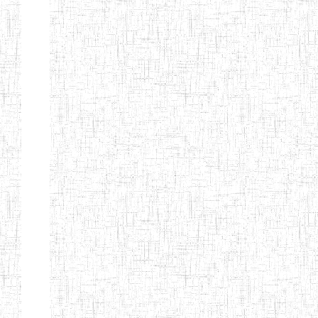
d'enseignement
normal
ENI
Chercher:
Effacer les filtres
Denomination
Type