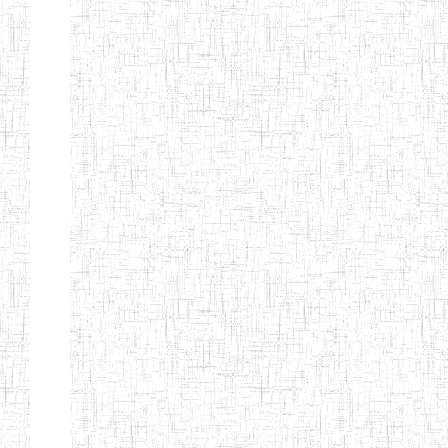
d'enseignement
normal
ENI
Chercher:
Effacer les filtres
Denomination
Type