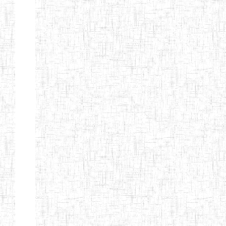
Début
Préc.
1
2
3
4
5
6
Suivant
Fin
Etablissements
d'enseignement
secondaire
technique
et
professionnel