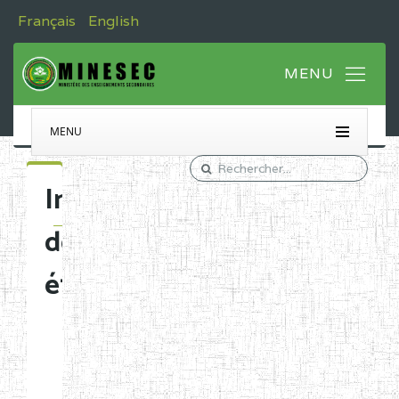
Français
English
MENU
Immatriculation
des
établissements
Etablissements