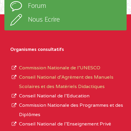
Forum
OBALA
d’enseignement,
le
Nous Ecrire
CENTRE
CEGTI ST BENOIT DE
5EK
sous-
TALA BP :25 MONATELE
système,
CENTRE
COLLEGE PRIVE LAIC
5EK
le
Organismes consultatifs
NDOMO BP :1154
type
Douala
d’enseignement
Commission Nationale de l’UNESCO
autorisé
CENTRE
COLLEGE PRIVE
5EL
Conseil National d’Agrément des Manuels
et
CATHOLIQUE JOSPEH
Scolaires et des Matériels Didactiques
le
STINTZI BP :53 OBALA
Conseil National de l’Education
numéro
Commission Nationale des Programmes et des
CENTRE
COLLEGE PRIVE LAIC LE
5EL
d’immatriculation.
Diplômes
MAGNIFICAT BP :20427
Conseil National de l’Enseignement Privé
L’offre
YDE