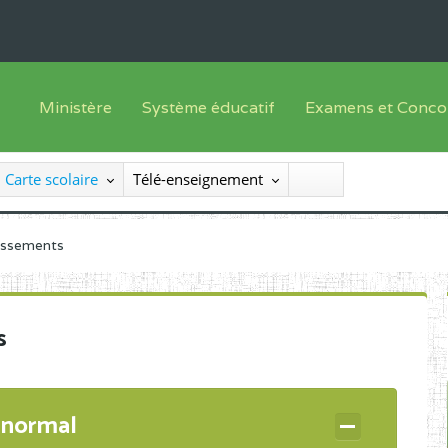
Ministère
Système éducatif
Examens et Conco
Sous sys
Le Ministre
Offre de formation
Inscriptions
Carte scolaire
Télé-enseignement
Sous sys
Le SEESEN
Progammes d'études
Liste des candidats
Inspection Générale des Services
Manuels scolaires
Résultats
lissements
Inspection Générale des Enseignements
Diplômes disponib
Administration Centrale
s
Services Déconcentrés
Organigramme
 normal