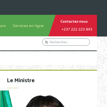
Contactez-nous
urs
Services en ligne
+237 222 223 843
tème francophone
Orientation Conseil
tème anglophone
Gestion du Personnel
Gestion du matricule des
élèves
les
Demande d'actes certificatifs
Le Ministre
Demande de subvention
Acceder au Mail pro