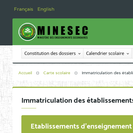
Français
English
Constitution des dossiers
Calendrier scolaire
Accueil
Carte scolaire
Immatriculation des étab
Immatriculation des établissement
Etablissements d'enseignement