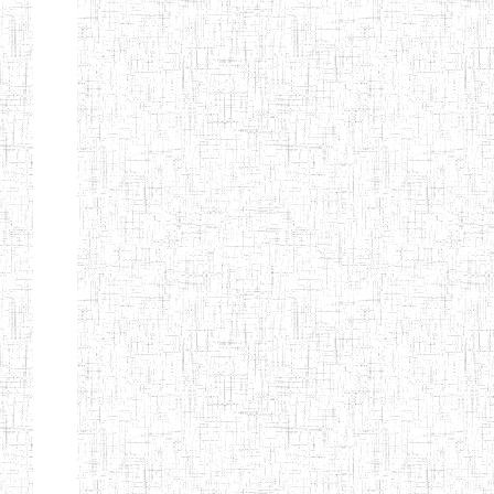
d'enseignement
normal
ENI
Chercher:
Effacer les filtres
Denomination
Type