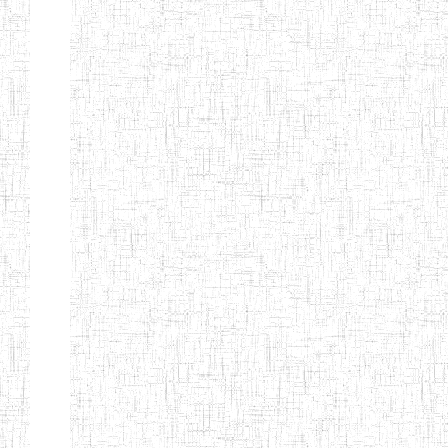
Etablissements
d'enseignement
secondaire
technique
et
professionnel
ESTP
Etablissements
d'enseignement