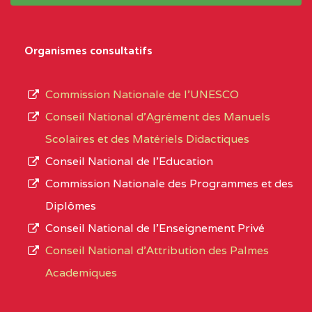
BALI COMMUNITY HIGH SCHOOL BP :
(1)
système,
le
NORD-
BALI COMMUNITY HIGH
3JE
Organismes consultatifs
type
OUEST
SCHOOL BP :
d’enseignement
Commission Nationale de l’UNESCO
BAPTIST COMPREHENSIVE COLLEGE ( BCHS
autorisé
Conseil National d’Agrément des Manuels
BAMENDA
(1)
et
Scolaires et des Matériels Didactiques
le
NORD-
BAPTIST
3JJ
Conseil National de l’Education
numéro
OUEST
COMPREHENSIVE
Commission Nationale des Programmes et des
d’immatriculation.
COLLEGE ( BCHS ) BP :01
Diplômes
BAMENDA
Conseil National de l’Enseignement Privé
L’offre
Conseil National d'Attribution des Palmes
d’éducation
BAPTIST COMPREHENSIVE COLLEGE BUEA
Academiques
de
SUD-OUEST
BAPTIST
6CC
l’Enseignement