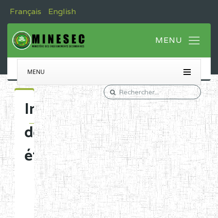
Français
English
MENU
Immatriculation
des
établissements
Etablissements