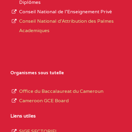
Diplômes
BAMENDA
Conseil National de l’Enseignement Privé
L’offre
Conseil National d'Attribution des Palmes
d’éducation
BAPTIST COMPREHENSIVE COLLEGE BUEA
Academiques
de
SUD-OUEST
BAPTIST
6CC
l’Enseignement
COMPREHENSIVE
Secondaire
COLLEGE BUEA BP :
Général
au
BILINGUAL TECHNICAL COLLEGE CHRIST 
Organismes sous tutelle
terme
CENTRE
BILINGUAL TECHNICAL
5LE
des
Office du Baccalaureat du Cameroun
COLLEGE CHRIST
opérations
Cameroon GCE Board
WINNERS BP :
d’immatriculation
du
Liens utiles
BP :2142 DOUALA
(1)
mois
SIGE SECTORIEL