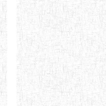
d'enseignement
normal
ENI
Chercher:
Effacer les filtres
Denomination
Type