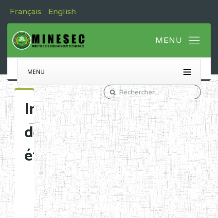
Français
English
MENU
Immatriculation
des
établissements
Etablissements