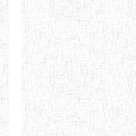
BTTC MBENGWI
BAPTIST
08/08/1983
ENIEG
Pri
TEACHERS
TRAINING
COLLEGE
KENCHOLIA
15/09/2015
ENIEG
Pri
TEACHER'S
TRAINING
COLLEGE
"K.T.T.C NDOP"
ENIEG PRIVEE
01/09/2015
ENIEG
Pri
BILINGUE