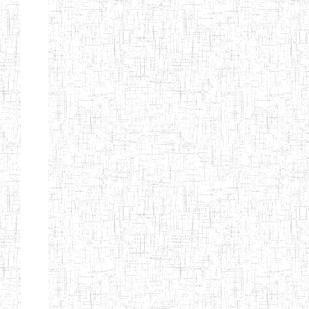
Page 9 sur 13 Total: 307
Afficher
Début
Préc.
4
5
6
7
8
9
13
Suivant
Fin
Etablissements
d'enseignement
secondaire
technique
et