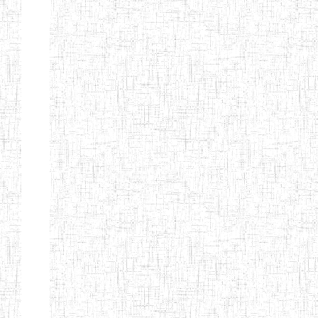
ENIEG
04/08/2010
ENIEG
Pri
MODERNE
SAINTE MARIE
ENIEG PRIVEE
04/08/2010
ENIEG
Pri
BILINGUE LES
BOSONS
ENIEG BILINGUE
01/08/2014
ENIEG
Pri
LE NORMALIEN
CITOYEN
ENIEG BILINGUE
03/10/2012
ENIEG
Pri
CLAIRE
FONTAINE