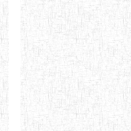
LAIQUE LES
PERFORMANCES
PEDAGOGIQUES
ENIEG DU HAUT
12/08/2013
ENIEG
Pri
NKAM
ENIEG BILINGUE
05/09/2003
ENIEG
Pri
DE L'IPEP DE
BANDJOUN
ENIEG PRIVEE
07/09/2012
ENIEG
Pri
NANFAH
ENPIEG TERESA
14/03/2014
ENIEG
Pri
JANE