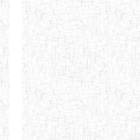
ENIEG BILINGUE
25/06/2014
ENIEG
Pri
LA COURONNE
ENIET BILINGUE
06/01/2014
ENIET
Pri
LA
PERFORMANCE
ENIET PRIVEE
25/07/2013
ENIET
Pri
LES FERMIONS
ENIET PRIVEE DE
17/04/2014
ENIET
Pri
L'OUEST
ENIET LE
30/10/2014
ENIET
Pri
NORMALIEN