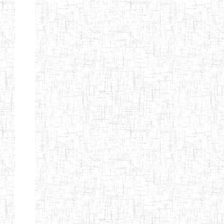
SAINT
28/12/2007
ENIEG
Pri
ANDREW'S BTTC
MODEL
08/09/2015
ENIEG
Pri
INCLUSIVE
BILINGUAL
TEACHER
TRAINING
INSTITUTE
CEFED/SPED/TTI
17/11/2008
ENIEG
Pri
SANTA
PTTC MBENGWI
06/08/1990
ENIEG
Pri
FULL GOSPEL
02/10/1998
ENIEG
Pri