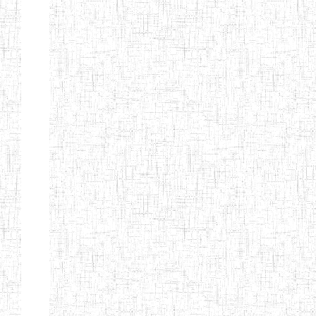
CITOYEN
ENIEG PRIVEE
04/08/2010
ENIEG
Pri
L'ARCHE DES
PHOTONS
ECOLE DE
30/11/2004
ENIEG
Pri
FORMATION
DES
INSTITUTEURS
ST ANDRE
ENIEG PRIVEE
04/06/2015
ENIEG
Pri
LAIQUE
PEKEKUE