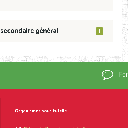
secondaire général
ESEC/CAB du 21 mars 2011 portant ouverture
s d’Enseignement Secondaire et Normal (RNE),
Fo
s régulièrement immatriculés et inscrits au
rtées à la connaissance du grand public.
épartement et Arrondissement ; suivent les
sformation et d’ouverture, le nom du fondateur
Organismes sous tutelle
t, le sous-système, le type d’enseignement