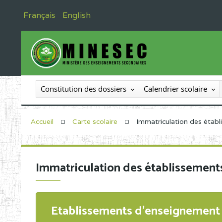
Français
English
Constitution des dossiers
Calendrier scolaire
Accueil
Carte scolaire
Immatriculation des étab
Immatriculation des établissement
Etablissements d'enseignement