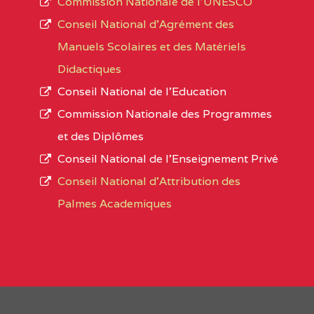
Commission Nationale de l’UNESCO
Noms
Conseil National d’Agrément des
L’offre d’éducation de
l’Enseignement Secon
Localité
Manuels Scolaires et des Matériels
d’immatriculation du mois de septembre 2020
Didactiques
suit :
Conseil National de l’Education
Région
Noms
1950 établissements publics
fonctionnels
Commission Nationale des Programmes
895 CES dont 86 Bilingues
et des Diplômes
AGES COMPREHENSIVE BILINGUAL HIG
1055 Lycées dont 351 Bilingues
Conseil National de l’Enseignement Privé
72 établissements avec section bilingue 
SUD-OUEST
AGES COMPREHENSIVE BIL
Conseil National d'Attribution des
SCHOOL BP :495 KUMBA
Palmes Academiques
1358 établissements privés
, soit :
AKONGNE COMPREHENSIVE COLLEGE (A
994 établissements privés laïcs
190 établissements privés catholiques
NORD-
AKONGNE COMPREHENSIVE
88 établissements privés protestants
OUEST
:2165 bafut
44 établissements privés islamiques.