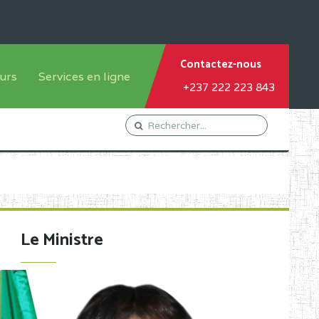
Contactez-nous
urs
Services en ligne
+237 222 223 843
tème francophone
Orientation Conseil
tème anglophone
Gestion du Personnel
Gestion du matricule des
élèves
les
Demande d'actes certificatifs
Le Ministre
Demande de subvention
Acceder au Mail pro