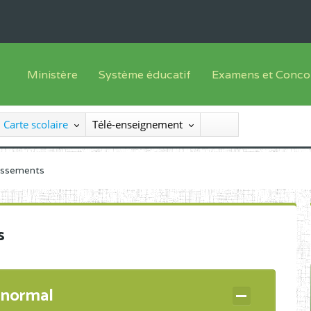
Ministère
Système éducatif
Examens et Conco
Sous sys
Le Ministre
Offre de formation
Inscriptions
Carte scolaire
Télé-enseignement
Sous sys
Le SEESEN
Progammes d'études
Liste des candidats
Inspection Générale des Services
Manuels scolaires
Résultats
lissements
Inspection Générale des Enseignements
Diplômes disponib
Administration Centrale
s
Services Déconcentrés
Organigramme
 normal