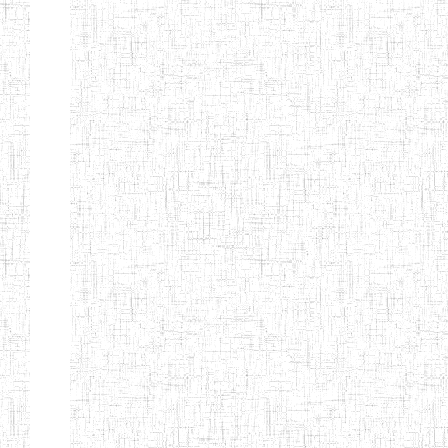
TTC TATUM
ST PIUS X
01/08/2000
ENIET
Pri
TECHNICAL
TEACHER
TRAINING
COLLEGE
TATUM
NIGHTINGALE
20/08/2013
ENIEG
Pri
TEACHER
TRAINING
COLLEGE
CHRIST THE
04/08/2010
ENIEG
Pri