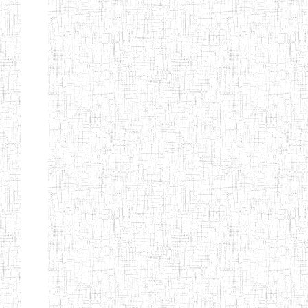
ALBERT
27/08/2015
ENIEG
Pri
TEACHERS'
TRAINING
INSTITUTE
CAMEROUN
(A.T.T.I.C)
NACHO
12/08/2010
ENIET
Pri
TECHNICAL
TEACHER
TRAINING
INSTITUTE
SAINT
28/12/2007
ENIEG
Pri