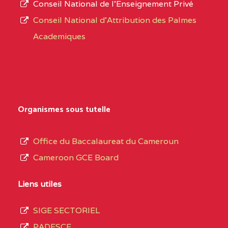
Conseil National de l’Enseignement Privé
L’offre
Conseil National d'Attribution des Palmes
d’éducation
BAPTIST COMPREHENSIVE COLLEGE BUEA
Academiques
de
SUD-OUEST
BAPTIST
6CC
l’Enseignement
COMPREHENSIVE
Secondaire
COLLEGE BUEA BP :
Général
au
BILINGUAL TECHNICAL COLLEGE CHRIST 
Organismes sous tutelle
terme
CENTRE
BILINGUAL TECHNICAL
5LE
des
Office du Baccalaureat du Cameroun
COLLEGE CHRIST
opérations
Cameroon GCE Board
WINNERS BP :
d’immatriculation
du
Liens utiles
BP :2142 DOUALA
(1)
mois
SIGE SECTORIEL
de
LITTORAL
BP :2142 DOUALA
7IJ
PADESCE