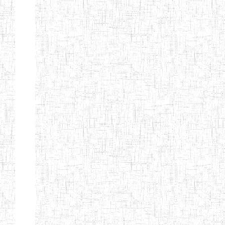
KING TEACHER
TRAINING
COLLEGE
ITCIG SENTTI
14/02/2007
ENIEG
Pri
CAMEROON
27/08/2015
ENIEG
Pri
INCLUSIVE
SPECIAL
EDUCATION
TEACHERS'
TRAINING AND
EMPOWERMENT
PROGRAMME
(CISETTEP)