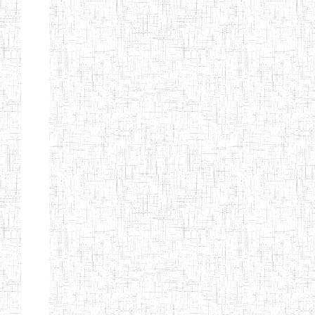
PEDAGOGIQUES
ENIEG DU HAUT
12/08/2013
ENIEG
Pri
NKAM
ENIEG BILINGUE
05/09/2003
ENIEG
Pri
DE L'IPEP DE
BANDJOUN
ENIEG PRIVEE
07/09/2012
ENIEG
Pri
NANFAH
ENPIEG TERESA
14/03/2014
ENIEG
Pri
JANE
ENIEG
04/08/2010
ENIEG
Pri