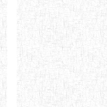
ANDREW'S BTTC
MODEL
08/09/2015
ENIEG
Pri
INCLUSIVE
BILINGUAL
TEACHER
TRAINING
INSTITUTE
CEFED/SPED/TTI
17/11/2008
ENIEG
Pri
SANTA
PTTC MBENGWI
06/08/1990
ENIEG
Pri
FULL GOSPEL
02/10/1998
ENIEG
Pri
BTTC MBENGWI