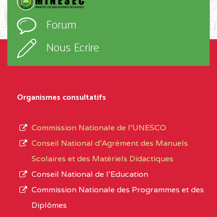
BAIRD MEMORIAL COLLEGE BP :403 BUEA
l’ordre
Forum
d’enseignement,
SUD-OUEST
BAIRD MEMORIAL
6CC
le
COLLEGE BP :403 BUEA
Nous Ecrire
sous-
BALI COMMUNITY HIGH SCHOOL BP :
(1)
système,
le
NORD-
BALI COMMUNITY HIGH
3JE
Organismes consultatifs
type
OUEST
SCHOOL BP :
d’enseignement
Commission Nationale de l’UNESCO
BAPTIST COMPREHENSIVE COLLEGE ( BCHS
autorisé
Conseil National d’Agrément des Manuels
BAMENDA
(1)
et
Scolaires et des Matériels Didactiques
le
NORD-
BAPTIST
3JJ
Conseil National de l’Education
numéro
OUEST
COMPREHENSIVE
Commission Nationale des Programmes et des
d’immatriculation.
COLLEGE ( BCHS ) BP :01
Diplômes
BAMENDA