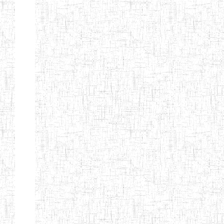
BAPTIST
08/08/1983
ENIEG
Pri
TEACHERS
TRAINING
COLLEGE
KENCHOLIA
15/09/2015
ENIEG
Pri
TEACHER'S
TRAINING
COLLEGE
"K.T.T.C NDOP"
ENIEG PRIVEE
01/09/2015
ENIEG
Pri
BILINGUE
LAIQUE LES
PERFORMANCES