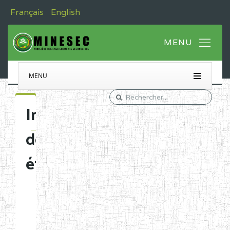
Français
English
MENU
Immatriculation
des
établissements
Etablissements