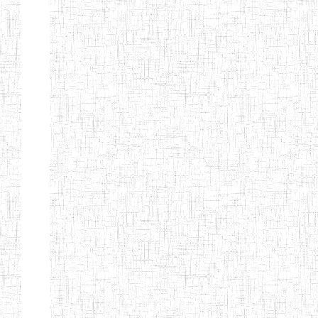
MODERNE
SAINTE MARIE
ENIEG PRIVEE
04/08/2010
ENIEG
Pri
BILINGUE LES
BOSONS
ENIEG BILINGUE
01/08/2014
ENIEG
Pri
LE NORMALIEN
CITOYEN
ENIEG BILINGUE
03/10/2012
ENIEG
Pri
CLAIRE
FONTAINE
Page 4 sur 13 Total: 307
Afficher