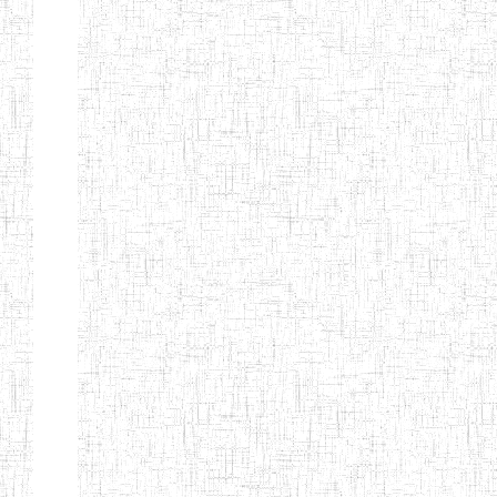
Début
Préc.
1
2
3
4
5
6
Suivant
Fin
Etablissements
d'enseignement
secondaire
technique
et
professionnel