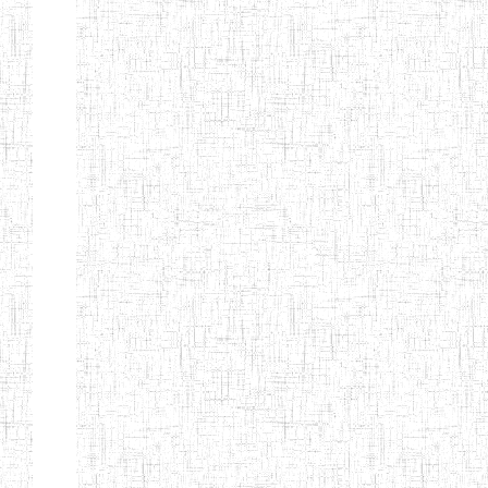
d'enseignement
normal
ENI
Chercher:
Effacer les filtres
Denomination
Type