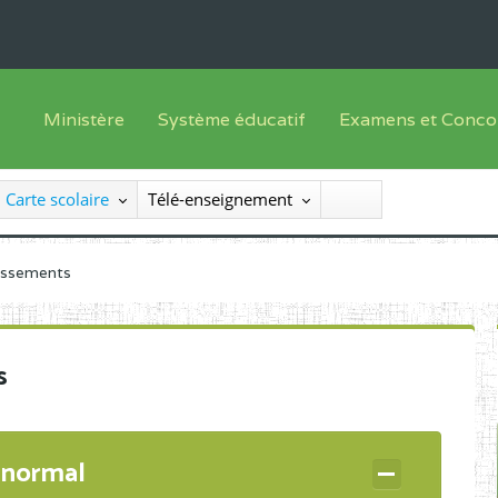
Ministère
Système éducatif
Examens et Conco
Sous sys
Le Ministre
Offre de formation
Inscriptions
Carte scolaire
Télé-enseignement
Sous sys
Le SEESEN
Progammes d'études
Liste des candidats
Inspection Générale des Services
Manuels scolaires
Résultats
lissements
Inspection Générale des Enseignements
Diplômes disponib
Administration Centrale
s
Services Déconcentrés
Organigramme
 normal