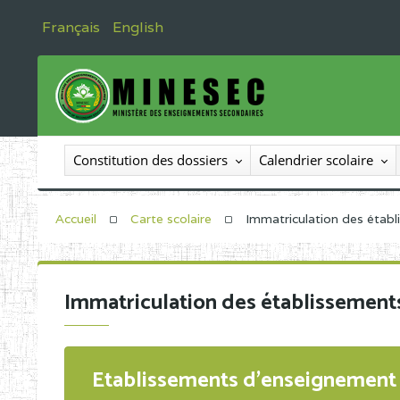
Français
English
Constitution des dossiers
Calendrier scolaire
Accueil
Carte scolaire
Immatriculation des étab
Immatriculation des établissement
Etablissements d'enseignement