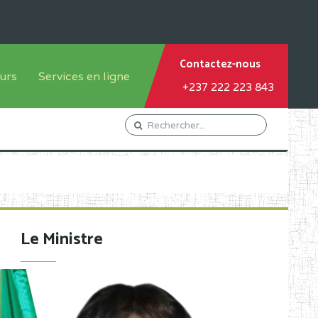
Contactez-nous
urs
Services en ligne
+237 222 223 843
tème francophone
Orientation Conseil
tème anglophone
Gestion du Personnel
Gestion du matricule des
élèves
les
Demande d'actes certificatifs
Le Ministre
Demande de subvention
Acceder au Mail pro