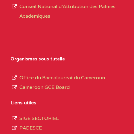
Conseil National d'Attribution des Palmes
d’éducation
BAPTIST COMPREHENSIVE COLLEGE BUEA
Academiques
de
SUD-OUEST
BAPTIST
6CC
l’Enseignement
COMPREHENSIVE
Secondaire
COLLEGE BUEA BP :
Général
au
BILINGUAL TECHNICAL COLLEGE CHRIST 
Organismes sous tutelle
terme
CENTRE
BILINGUAL TECHNICAL
5LE
des
Office du Baccalaureat du Cameroun
COLLEGE CHRIST
opérations
Cameroon GCE Board
WINNERS BP :
d’immatriculation
du
Liens utiles
BP :2142 DOUALA
(1)
mois
SIGE SECTORIEL
de
LITTORAL
BP :2142 DOUALA
7IJ
PADESCE
septembre