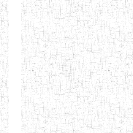
Début
Préc.
4
5
6
7
8
9
13
Suivant
Fin
Etablissements
d'enseignement
secondaire
technique
et
professionnel