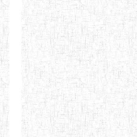
Nature
Arrondissement
Denomination
Création
Type
Nature
GTTC
08/12/1997
ENIEG
Public
BANGEM
GTTC
25/09/2000
ENIEG
Public
FONTEM