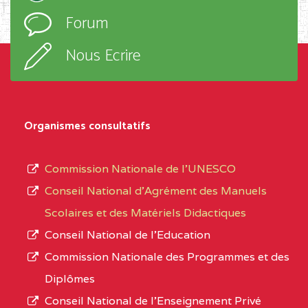
l’ordre
Forum
d’enseignement,
SUD-OUEST
BAIRD MEMORIAL
6CC
le
COLLEGE BP :403 BUEA
Nous Ecrire
sous-
BALI COMMUNITY HIGH SCHOOL BP :
(1)
système,
le
NORD-
BALI COMMUNITY HIGH
3JE
Organismes consultatifs
type
OUEST
SCHOOL BP :
d’enseignement
Commission Nationale de l’UNESCO
BAPTIST COMPREHENSIVE COLLEGE ( BCHS
autorisé
Conseil National d’Agrément des Manuels
BAMENDA
(1)
et
Scolaires et des Matériels Didactiques
le
NORD-
BAPTIST
3JJ
Conseil National de l’Education
numéro
OUEST
COMPREHENSIVE
Commission Nationale des Programmes et des
d’immatriculation.
COLLEGE ( BCHS ) BP :01
Diplômes
BAMENDA
Conseil National de l’Enseignement Privé
L’offre