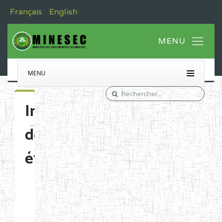
Français
English
MENU
Immatriculation
des
établissements
Etablissements