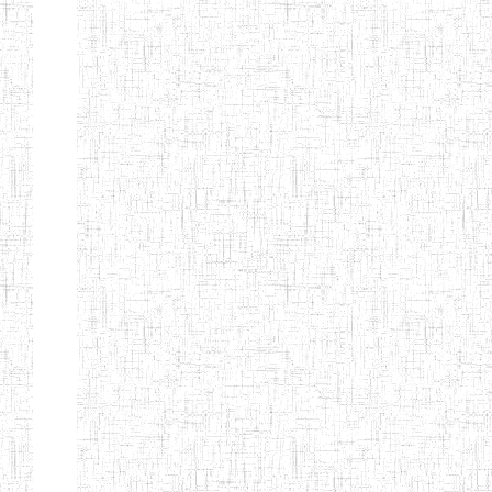
GTTC
03/11/1983
ENIEG
Public
MAMFE
GBTTC
25/08/1978
ENIEG
Public
KUMBA
GTTTC
13/08/2013
ENIET
Public
KUMBA
GTTC AKWA-
27/08/2013
ENIEG
Public
BAKASSI
GTTC
01/08/1997
ENIEG
Public
MUNDEMBA
Page 13 sur 13 Total: 307
Afficher