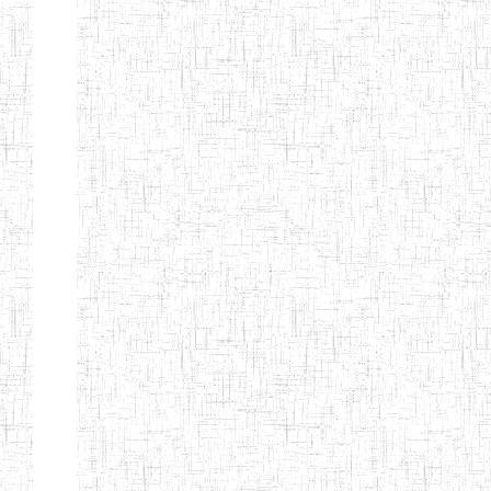
d'enseignement
normal
ENI
Chercher:
Effacer les filtres
Denomination
Type