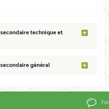
secondaire technique et
secondaire général
ESEC/CAB du 21 mars 2011 portant ouverture
s d’Enseignement Secondaire et Normal (RNE),
Fo
s régulièrement immatriculés et inscrits au