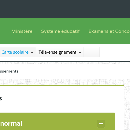
Ministère
Système éducatif
Examens et Conco
Sous sys
Le Ministre
Offre de formation
Inscriptions
Carte scolaire
Télé-enseignement
Sous sys
Le SEESEN
Progammes d'études
Liste des candidats
Inspection Générale des Services
Manuels scolaires
Résultats
lissements
Inspection Générale des Enseignements
Diplômes disponib
Administration Centrale
s
Services Déconcentrés
Organigramme
 normal