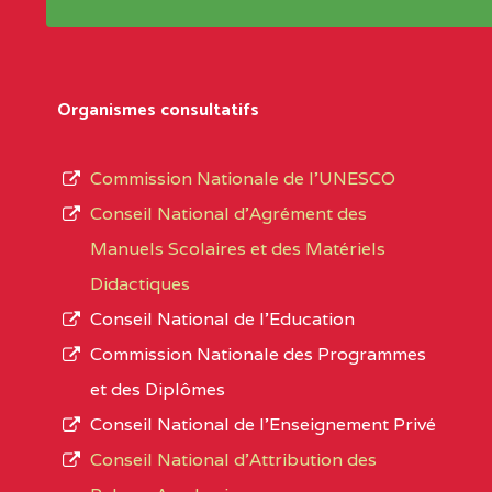
Répertoire sont publiées chaque année et po
Région
Les établissements sont listés par Région, D
Département
références des textes de création ou de tran
Organismes consultatifs
pour le secteur privé, l’ordre d’enseignemen
Arrondissement
autorisé et le numéro d’immatriculation.
Commission Nationale de l’UNESCO
Noms
Conseil National d’Agrément des
L’offre d’éducation de
l’Enseignement Secon
Localité
Manuels Scolaires et des Matériels
d’immatriculation du mois de septembre 2020
Didactiques
suit :
Conseil National de l’Education
Région
Noms
1950 établissements publics
fonctionnels
Commission Nationale des Programmes
895 CES dont 86 Bilingues
et des Diplômes
AGES COMPREHENSIVE BILINGUAL HIG
1055 Lycées dont 351 Bilingues
Conseil National de l’Enseignement Privé
72 établissements avec section bilingue 
SUD-OUEST
AGES COMPREHENSIVE BIL
Conseil National d'Attribution des
SCHOOL BP :495 KUMBA