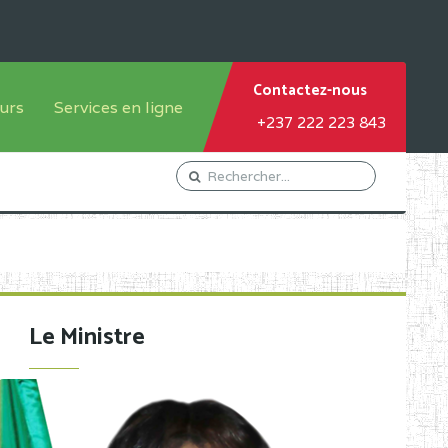
Contactez-nous
urs
Services en ligne
+237 222 223 843
tème francophone
Orientation Conseil
tème anglophone
Gestion du Personnel
Gestion du matricule des
élèves
les
Demande d'actes certificatifs
Le Ministre
Demande de subvention
Acceder au Mail pro