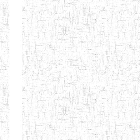
BAFOUSSAM
ENIET DE
13/08/2013
ENIET
Public
BAFOUSSAM-
BALENG
ENIEG DE
02/05/2001
ENIEG
Public
BANGANTE
ENIEG DE
26/08/1975
ENIEG
Public
FOUMBAN
ENIEG DE
30/06/1984
ENIEG
Public
SANGMELIMA
ENBIEG
01/01/1975
ENIEG
Public
D'EBOLOWA