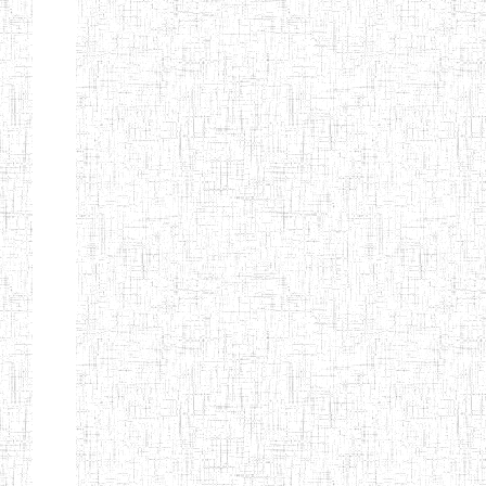
Nature
Arrondissement
Denomination
Création
Type
Nature
GTTC KUMBO
14/07/2001
ENIEG
Public
GTTTC
12/09/2014
ENIET
Public
JIKEJEM