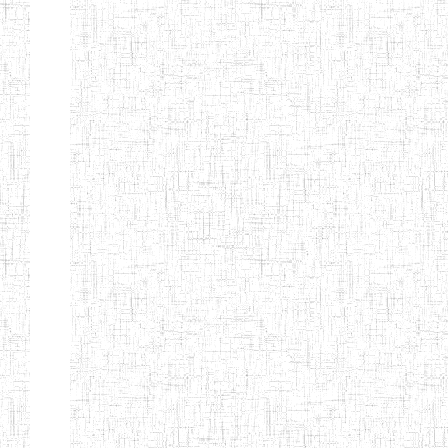
GTTC
12/11/1984
ENIEG
Public
NKAMBE
GTTC WUM
01/09/1997
ENIEG
Public
GTTC
27/08/1975
ENIEG
Public
BAMENDA
GTTC
06/09/2000
ENIEG
Public
MBENGWI
GTTTC
05/09/2010
ENIET
Public
MBENGWI
GTTC NDOP
22/10/2002
ENIEG
Public