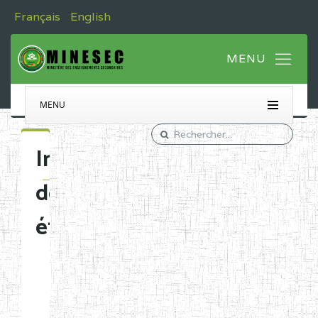
Français
English
MENU
Immatriculation
des
établissements
Etablissements