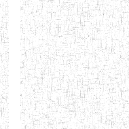
d'enseignement
normal
ENI
Chercher:
Effacer les filtres
Denomination
Type