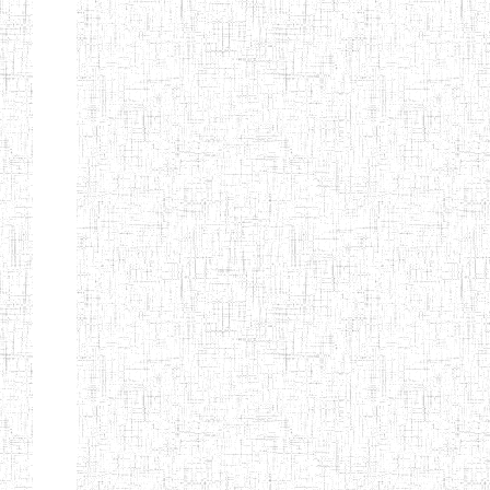
ENIEG DE
17/07/2001
ENIEG
Public
MBOUDA
ENIEG DE
20/09/1999
ENIEG
Public
BAFANG
ENIEG DE
13/10/2012
ENIEG
Public
BAHAM
ENIEG DE
07/08/2013
ENIEG
Public
BANDJOUN
ENIEG DE
15/08/1983
ENIEG
Public
DSCHANG
ENBIEG DE
01/01/1974
ENIEG
Public