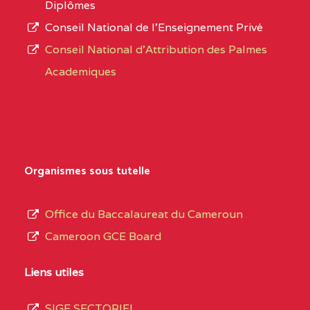
Diplômes
BAMENDA
Conseil National de l’Enseignement Privé
L’offre
Conseil National d'Attribution des Palmes
d’éducation
BAPTIST COMPREHENSIVE COLLEGE BUEA
Academiques
de
SUD-OUEST
BAPTIST
6CC
l’Enseignement
COMPREHENSIVE
Secondaire
COLLEGE BUEA BP :
Général
au
BILINGUAL TECHNICAL COLLEGE CHRIST 
Organismes sous tutelle
terme
CENTRE
BILINGUAL TECHNICAL
5LE
des
Office du Baccalaureat du Cameroun
COLLEGE CHRIST
opérations
Cameroon GCE Board
WINNERS BP :
d’immatriculation
du
Liens utiles
BP :2142 DOUALA
(1)
mois
SIGE SECTORIEL