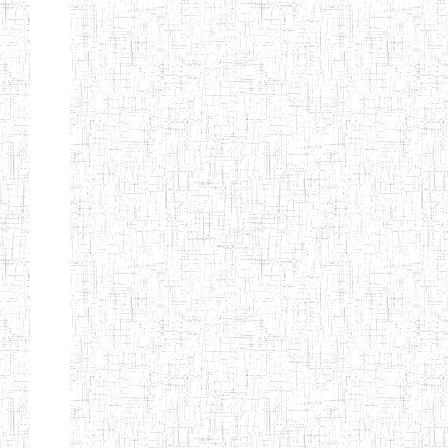
Page 12 sur 13 Total: 307
Afficher
Début
Préc.
4
5
6
7
8
9
13
Suivant
Fin
Etablissements
d'enseignement
secondaire
technique
et