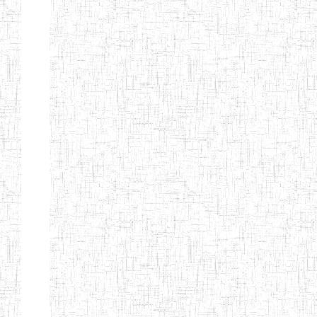
ENIET
04/10/2012
ENIET
Public
D'EBOLOWA
ENIEG DE
01/09/1986
ENIEG
Public
KRIBI
ENIEG DE
08/09/2003
ENIEG
Public
MVENGUE
ENIEG
02/05/2001
ENIEG
Public
D'AMBAM
GTTC BUEA
15/09/1986
ENIEG
Public
GTTC LIMBE
08/09/2003
ENIEG
Public