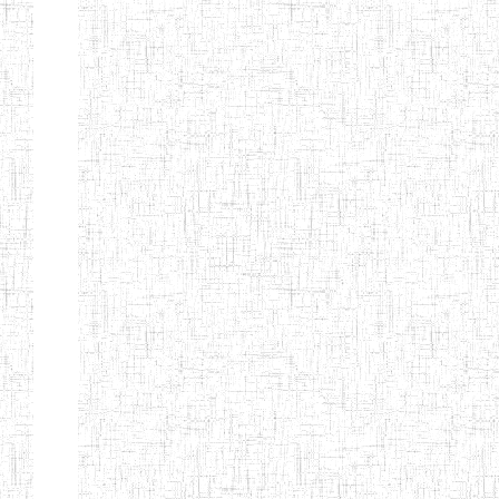
ENIEG
10/07/1983
ENIEG
Publi
D'ABONG
MBANG
ENIEG DE
12/06/2001
ENIEG
Publi
BATOURI
ENBIEG DE
01/08/2001
ENIEG
Publi
BERTOUA
ENIET DE
01/08/2012
ENIET
Publi
BERTOUA
ENIET DE
13/08/2013
ENIET
Publi
MAROUA