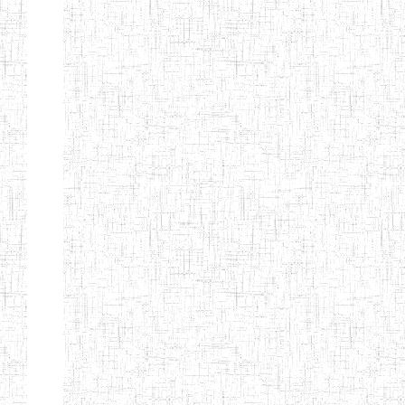
ENBIEG DE
01/01/1965
ENIEG
Publi
MAROUA
ENIEG DE
01/09/1997
ENIEG
Publi
KOUSSERI
ENIEG DE
31/08/2005
ENIEG
Publi
YAGOUA
ENIEG DE
01/09/1984
ENIEG
Publi
KAELE
ENIEG DE
01/07/2000
ENIEG
Publi
MORA
ENIEG DE
24/09/1997
ENIEG
Publi
MOKOLO