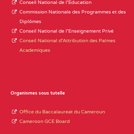
Conseil National de l’Education
numéro
OUEST
COMPREHENSIVE
Commission Nationale des Programmes et des
d’immatriculation.
COLLEGE ( BCHS ) BP :01
Diplômes
BAMENDA
Conseil National de l’Enseignement Privé
L’offre
Conseil National d'Attribution des Palmes
d’éducation
BAPTIST COMPREHENSIVE COLLEGE BUEA
Academiques
de
SUD-OUEST
BAPTIST
6CC
l’Enseignement
COMPREHENSIVE
Secondaire
COLLEGE BUEA BP :
Général
au
BILINGUAL TECHNICAL COLLEGE CHRIST 
Organismes sous tutelle
terme
CENTRE
BILINGUAL TECHNICAL
5LE
des
Office du Baccalaureat du Cameroun
COLLEGE CHRIST
opérations
Cameroon GCE Board
WINNERS BP :
d’immatriculation