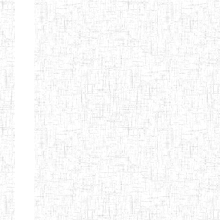
GTTC
17/07/2001
ENIEG
Publi
FUNDONG
Page 11 sur 13 Total: 307
Afficher
Début
Préc.
4
5
6
7
8
9
13
Suivant
Fin
Etablissements
d'enseignement