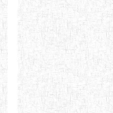
Nature
Arrondissement
Denomination
Création
Type
Natur
ENIEG DE
01/08/2000
ENIEG
Publi
MBALMAYO
ENIEG DE
11/07/2012
ENIEG
Publi
YOKADOUMA