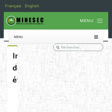
Français
English
MENU
Immatriculation
des
établissements
Etablissements