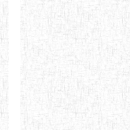
ENIEG DE
01/01/1958
ENIEG
Publi
NKONGSAMBA
ENIEG DE
01/11/2001
ENIEG
Publi
YABASSI
ENBIEG
01/01/1975
ENIEG
Publi
D'EDEA
ENBIEG DE
25/08/1986
ENIEG
Publi
DOUALA
ENIET DE
05/11/1998
ENIET
Publi
DOUALA
ENIET DE
05/08/2010
ENIET
Publi