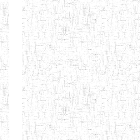
d'enseignement
normal
ENI
Chercher:
Effacer les filtres
Denomination
Type