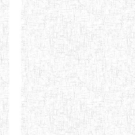
GAROUA
ENBIEG DE
01/01/1975
ENIEG
Publi
GAROUA
ENIEG DE
01/01/1995
ENIEG
Publi
PITOA
ENIEG DE
22/10/2002
ENIEG
Publi
TCHOLLIRE
ENIEG DE POLI
17/08/2012
ENIEG
Publi
ENIEG DE
10/09/2001
ENIEG
Publi
GUIDER