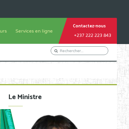
Contactez-nous
urs
Services en ligne
+237 222 223 843
tème francophone
Orientation Conseil
tème anglophone
Gestion du Personnel
Gestion du matricule des
élèves
les
Demande d'actes certificatifs
Le Ministre
Demande de subvention
Acceder au Mail pro