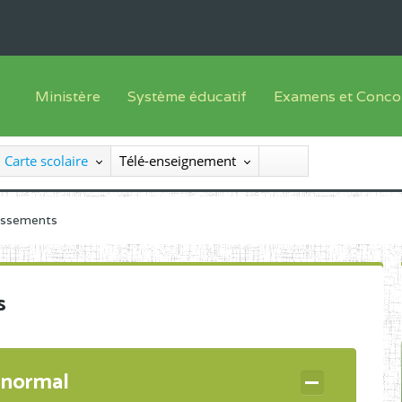
Ministère
Système éducatif
Examens et Conco
Sous sys
Le Ministre
Offre de formation
Inscriptions
Carte scolaire
Télé-enseignement
Sous sys
Le SEESEN
Progammes d'études
Liste des candidats
Inspection Générale des Services
Manuels scolaires
Résultats
lissements
Inspection Générale des Enseignements
Diplômes disponib
Administration Centrale
s
Services Déconcentrés
Organigramme
 normal