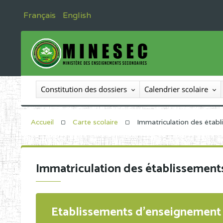
Français
English
Constitution des dossiers
Calendrier scolaire
Accueil
Carte scolaire
Immatriculation des étab
Immatriculation des établissement
Etablissements d'enseignement