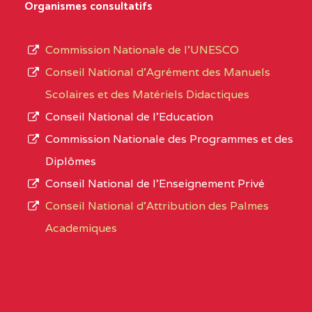
Organismes consultatifs
type
OUEST
SCHOOL BP :
d’enseignement
Commission Nationale de l’UNESCO
BAPTIST COMPREHENSIVE COLLEGE ( BCHS
autorisé
Conseil National d’Agrément des Manuels
BAMENDA
(1)
et
Scolaires et des Matériels Didactiques
le
NORD-
BAPTIST
3JJ
Conseil National de l’Education
numéro
OUEST
COMPREHENSIVE
Commission Nationale des Programmes et des
d’immatriculation.
COLLEGE ( BCHS ) BP :01
Diplômes
BAMENDA
Conseil National de l’Enseignement Privé
L’offre
Conseil National d'Attribution des Palmes
d’éducation
BAPTIST COMPREHENSIVE COLLEGE BUEA
Academiques
de
SUD-OUEST
BAPTIST
6CC
l’Enseignement
COMPREHENSIVE
Secondaire
COLLEGE BUEA BP :
Général