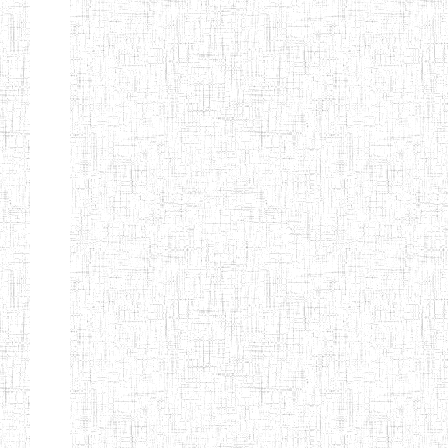
d'enseignement
normal
ENI
Chercher:
Effacer les filtres
Denomination
Type