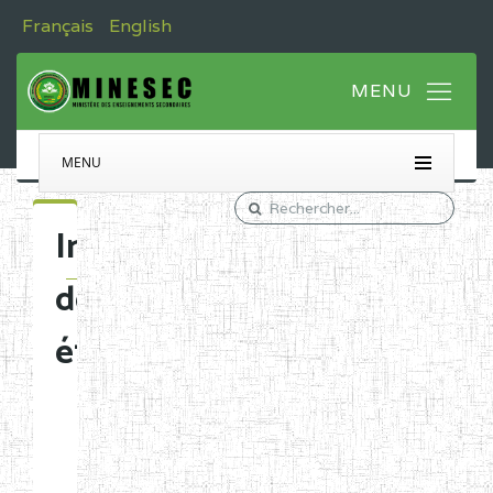
Français
English
MENU
Immatriculation
des
établissements
Etablissements